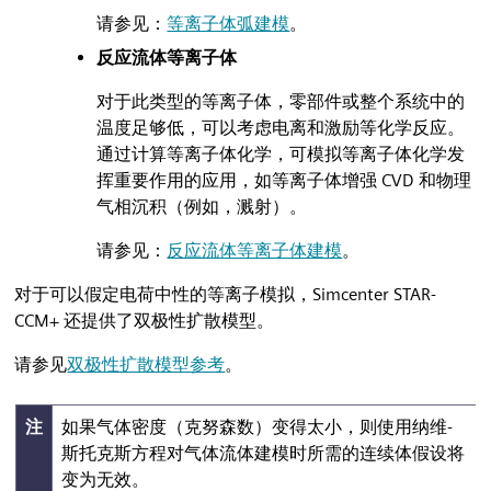
请参见：
等离子体弧建模
。
反应流体等离子体
对于此类型的等离子体，零部件或整个系统中的
温度足够低，可以考虑电离和激励等化学反应。
通过计算等离子体化学，可模拟等离子体化学发
挥重要作用的应用，如等离子体增强 CVD 和物理
气相沉积（例如，溅射）。
请参见：
反应流体等离子体建模
。
对于可以假定电荷中性的等离子模拟，
Simcenter STAR-
CCM+
还提供了双极性扩散模型。
请参见
双极性扩散模型参考
。
注
如果气体密度（克努森数）变得太小，则使用纳维-
斯托克斯方程对气体流体建模时所需的连续体假设将
变为无效。