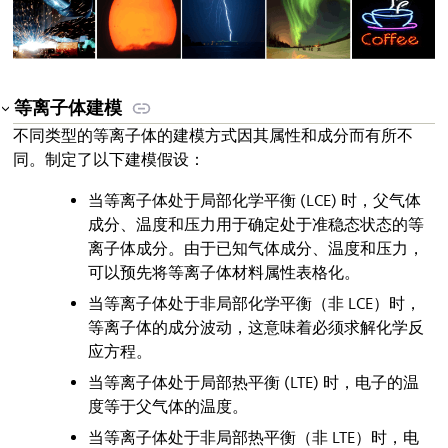
等离子体建模
不同类型的等离子体的建模方式因其属性和成分而有所不
同。制定了以下建模假设：
当等离子体处于局部化学平衡 (LCE) 时，父气体
成分、温度和压力用于确定处于准稳态状态的等
离子体成分。由于已知气体成分、温度和压力，
可以预先将等离子体材料属性表格化。
当等离子体处于非局部化学平衡（非 LCE）时，
等离子体的成分波动，这意味着必须求解化学反
应方程。
当等离子体处于局部热平衡 (LTE) 时，电子的温
度等于父气体的温度。
当等离子体处于非局部热平衡（非 LTE）时，电