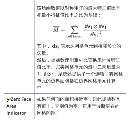
该场函数值以对称矩阵的最大特征值比率
和最小特征值比率之比为基础：
ⅆ
ⅆ
M
¯
¯
=
∑
cell faces
i
n
ⅆ
s
i
⊗
ⅆ
s
i
|
ⅆ
s
i
|
2
ⅆ
其中，
表示从网格单元到相邻形心的
ds
i
矢量。
然后，场函数使用雅可比变换来计算特征
值比率。完美网格单元的最小二乘质量为
1。此外，系统还提供了一个选项，将网格
单元的边界面包括在边界网格单元计算
中。
Zero Face
如果任何面的面积接近零，则此场函数具
Area
有值 1，否则值为零。它用于诊断潜在的
Indicator
网格问题。