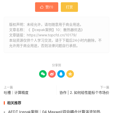
赞(
1
)
打赏

版权声明：未经允许，请勿随意用于商业用途。
文章名称：《【Icepak案例】10：散热器优选》
文章链接：
https://www.topcfd.cn/10179/
本站资源仅供个人学习交流，请于下载后24小时内删除，不
允许用于商业用途，否则法律问题自行承担。
分享到




上一篇
下一篇
吐槽｜计算精度
协作 | 2. 如何给性能标个市场价
相关推荐
AEDT Icepak案例｜04 Maxwell双向耦合计算涡流加热