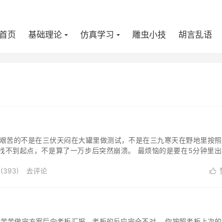
首页
基础理论
仿真学习
雕虫小技
胡言乱语
最艰苦的不是在三伏天闷在大罐里做测试，不是在三九寒天在野地里按照
找不到起点，不是算了一万步后突然崩溃。 最烦恼的是要在5分钟里出
何解决，拿出个方...
(
393
)
去评论

辛辛苦苦做完方案后向老板汇报，老板的反应完全不对。 你按照老板上次