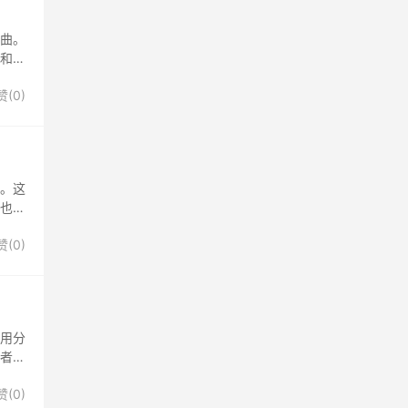
部曲。
本和暗
赞(
0
)
”。这
干也不
赞(
0
)
不用分
见者有
赞(
0
)