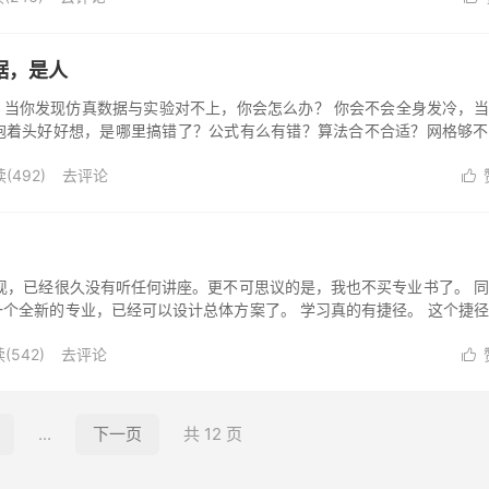
据，是人
20 当你发现仿真数据与实验对不上，你会怎么办？ 你会不会全身发冷，
抱着头好好想，是哪里搞错了？公式有么有错？算法合不合适？网格够不
怎么向老...
(
492
)
去评论

现，已经很久没有听任何讲座。更不可思议的是，我也不买专业书了。 
个全新的专业，已经可以设计总体方案了。 学习真的有捷径。 这个捷
个捷径忌...
(
542
)
去评论

...
下一页
共 12 页