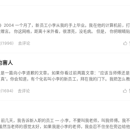
间》2004 一个月了，新员工小李从我的手上毕业。我在他的计算机前，
赠言。 你这网格，距离十米外看，很漂亮，没毛病。 但是， 你把眼睛
么...
(
1996
)
去评论

也害人
这是一篇向小李道歉的文章。如果你看过前两篇文章：“应该当师傅还是
仿真”。你会知道，有个化名叫小李的新员工，拜在我的门下。我把怎么
意文章的留言...
(
1694
)
去评论

46 前几天，我告诉新入职的员工 — 小李，不要叫我老师，叫我师傅。我
 虽然当老师的感觉太好，如果我是小李的老师，我会忍不住坐在旁边给