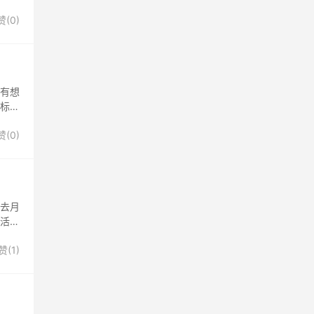
赞(
0
)
没有想
个标准
赞(
0
)
能去月
干活，
赞(
1
)