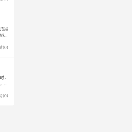
当场崩
够？
赞(
0
)
同时，
径，也
赞(
0
)