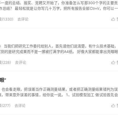
一年一度的总结、报奖、竞聘又开始了，你准备怎么写那300个字的主要
工作总结？ 最轻松就是让你写几十万字，把所有报告全部Ctr+V，你可以
..
读(
1330
)
去评论

？
孩》 当我们把研究工作委托给别人，首先请他们说清楚，有什么技术基础
到的是研究成果而不是一摞被打满字的A4纸。 好像大家都能拿出亮瞎
功产品...
读(
228
)
去评论

眼”
，也会看走眼，把误差当作正确测量结果，或者把正确测量结果错判为误
，带来意外误差的事情，给你说一说。 1、试验模型加工 做试验首先
和四周安装传...
(
277
)
去评论
