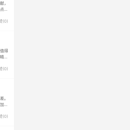
贡献，
一点不
赞(
0
)
，值得
眼睛的
赞(
0
)
差。
会加工
赞(
0
)