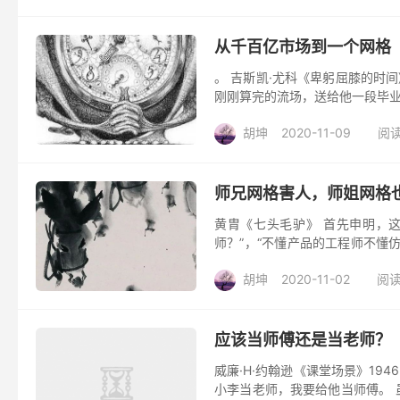
从千百亿市场到一个网格
。 吉斯凯·尤科《卑躬屈膝的时
刚刚算完的流场，送给他一段毕业
幕上，放大，再放大，这个锯齿是什
胡坤
2020-11-09
阅读
师兄网格害人，师姐网格
黄胄《七头毛驴》 首先申明，
师？”，“不懂产品的工程师不懂
的故事，写成文章给你们看。 请注
胡坤
2020-11-02
阅读
应该当师傅还是当老师？
威廉·H·约翰逊《课堂场景》19
小李当老师，我要给他当师傅。