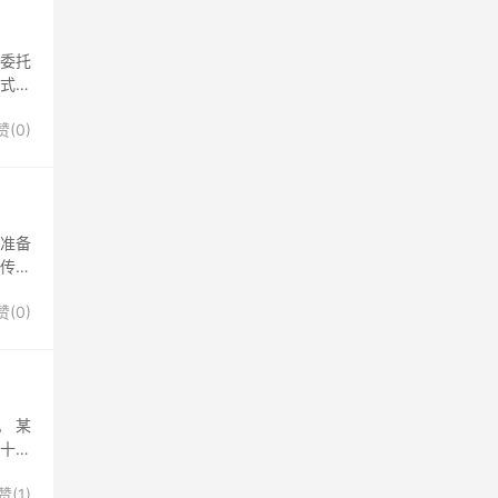
，委托
方式你
赞(
0
)
 准备
传感
赞(
0
)
。 某
十万
赞(
1
)