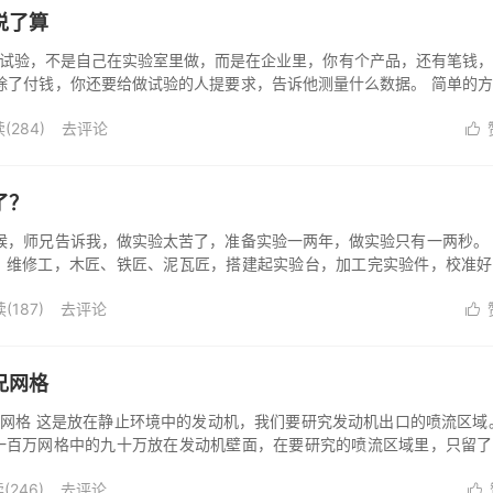
说了算
讲的试验，不是自己在实验室里做，而是在企业里，你有个产品，还有笔钱
除了付钱，你还要给做试验的人提要求，告诉他测量什么数据。 简单的
这次试...
(
284
)
去评论

了？
候，师兄告诉我，做实验太苦了，准备实验一两年，做实验只有一两秒。
、维修工，木匠、铁匠、泥瓦匠，搭建起实验台，加工完实验件，校准好
“开始”，...
(
187
)
去评论

兄网格
吃瓜网格 这是放在静止环境中的发动机，我们要研究发动机出口的喷流区域
一百万网格中的九十万放在发动机壁面，在要研究的喷流区域里，只留了
流动...
(
246
)
去评论
