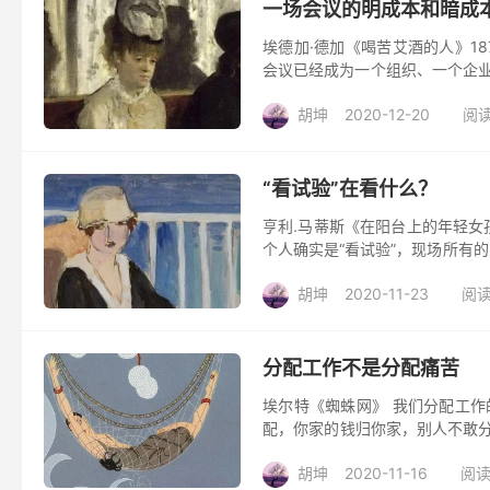
一场会议的明成本和暗成
埃德加·德加《喝苦艾酒的人》1
会议已经成为一个组织、一个企业
成本吗？ 1. 人工的成本 几乎所有人
胡坤
2020-12-20
阅读
“看试验”在看什么？
亨利.马蒂斯《在阳台上的年轻女
个人确实是“看试验”，现场所有
离开，只是“看”。 我曾经几十次“看
胡坤
2020-11-23
阅读
分配工作不是分配痛苦
埃尔特《蜘蛛网》 我们分配工
配，你家的钱归你家，别人不敢
份” ...
胡坤
2020-11-16
阅读