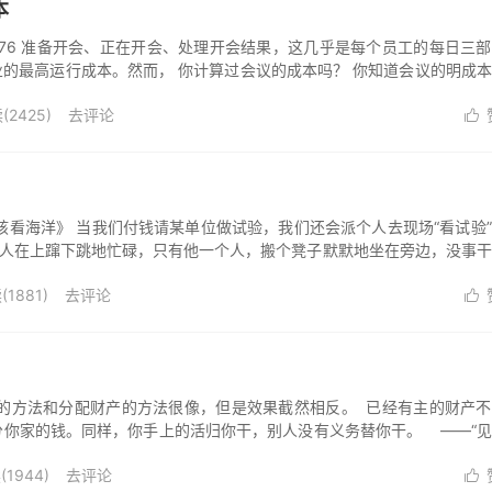
本
876 准备开会、正在开会、处理开会结果，这几乎是每个员工的每日三
的最高运行成本。然而， 你计算过会议的成本吗？ 你知道会议的明成
...
(
2425
)
去评论

孩看海洋》 当我们付钱请某单位做试验，我们还会派个人去现场“看试验
的人在上蹿下跳地忙碌，只有他一个人，搬个凳子默默地坐在旁边，没事
试...
(
1881
)
去评论

作的方法和分配财产的方法很像，但是效果截然相反。 已经有主的财产
分你家的钱。同样，你手上的活归你干，别人没有义务替你干。 ——“
(
1944
)
去评论
