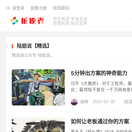
Hi, 请登录
我要注册
找回密码
吾生有涯 学海无涯
析模有界 知识无界
陆姐说【精选】
精选自公众号 陆姐说。
5分钟出方案的神奇能力
闫平《大撒把》 对于工程师，
台；最烦恼不是在一千万网格里
案。 甲方要你当场说，这个问题如
胡坤
2021-01-31
阅读
如何让老板通过你的方案
黄永玉《猫头鹰》1978 当你