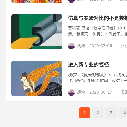
仿真与实验对比的不是数
贾科莫·巴拉《数字爱好者》19
溃。我滴天，仿真怎么做错了。
回想一遍好像到处都不太可靠，这可
胡坤
2020-07-05
阅读
进入新专业的捷径
埃尔特《夏天的微风》 近来我发
我用两个月的业余时间，就进入一
许你不相信，而且还瞧不起。因为这
胡坤
2020-06-27
阅读
1
2
3
4