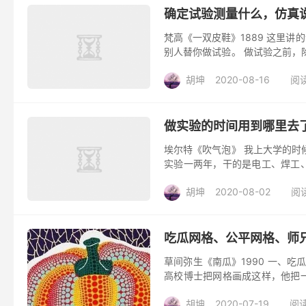
确定试验测量什么，仿真
梵高《一双皮鞋》1889 这里
别人替你做试验。 做试验之前，
熟悉，找一份过去同类的试验，根据
胡坤
2020-08-16
阅读
做实验的时间用到哪里去
埃尔特《吹气泡》 我上大学的时
实验一两年，干的是电工、焊工
器。熬到了真正做实验的时候。喊一声
胡坤
2020-08-02
阅读
吃瓜网格、公平网格、师
草间弥生《南瓜》1990 一、
高校博士把网格画成这样，他把
网格。 我和他的对话： “壁面上没有
胡坤
2020-07-19
阅读