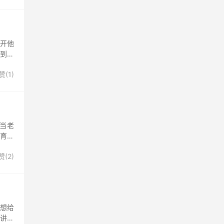
打开他
贴到屏
赞(
1
)
当老
教育他
赞(
2
)
不想给
他讲道