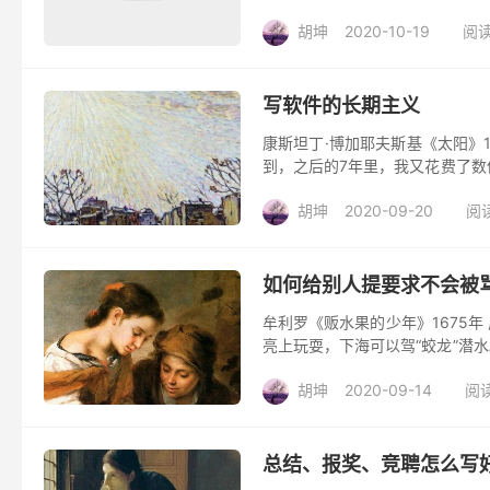
理。听着小李一声一声地叫老师，手
胡坤
2020-10-19
阅读
写软件的长期主义
康斯坦丁·博加耶夫斯基《太阳》1
到，之后的7年里，我又花费了数
模块的软件包，找到了一个又一个Bu
胡坤
2020-09-20
阅读
如何给别人提要求不会被
牟利罗《贩水果的少年》1675
亮上玩耍，下海可以驾“蛟龙”潜
请别人干活中最要命的环节就是提要求
胡坤
2020-09-14
阅读
总结、报奖、竞聘怎么写