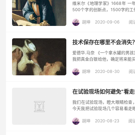
维米尔《地理学家》1668年 
500个字的创新点，1500字的
拉地把所有贡献表现出来了。但是.
胡坤
2020-09-06
阅
技术保存在哪里不会消失
爱德华.马奈 《一个拿水罐的男
我把真金白银给他，确定将来能买
技术基础，做过大型试验，设计过成
胡坤
2020-08-30
阅
在试验现场如何避免“看走
我们在试验现场，瞪大眼睛检查
今天我把试验现场几个容易看走眼
一个试验模型，然后在试验模型上面
胡坤
2020-08-23
阅读