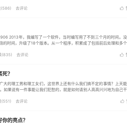
里...
(
586
)
去评论

906 2013年，我编写了一个软件，当时编写用了不到三个月的时间。
倍的时间，升级了18个版本。从一个程序，积累成了包括前后处理和多
...
(
835
)
去评论

骂死？
年 广大的理工男和理工女们，这世界上还有什么我们搞不定的事情？上天
水。如果说有一件事能让我们犯愁的，就是如何请别人高高兴兴地为自己
。 ...
(
551
)
去评论

好你的亮点？