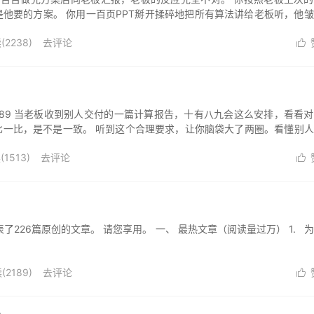
他要的方案。 你用一百页PPT掰开揉碎地把所有算法讲给老板听，他
了所...
(
2238
)
去评论

989 当老板收到别人交付的一篇计算报告，十有八九会这么安排，看看
比一比，是不是一致。 听到这个合理要求，让你脑袋大了两圈。看懂别
压根就没...
(
1513
)
去评论

.31，共发表了226篇原创的文章。 请您享用。 一、 最热文章（阅读量过万） 1. 
(
2189
)
去评论
