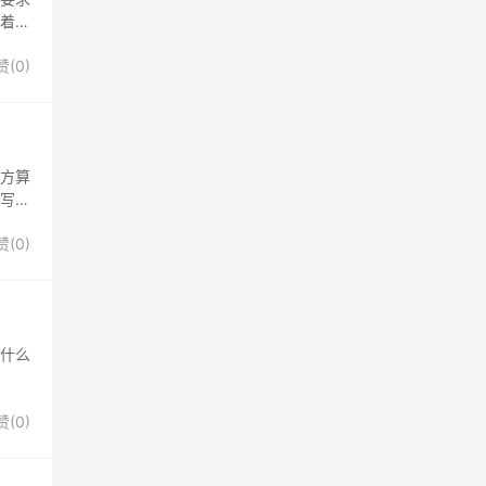
皱着眉
赞(
0
)
对方算
人写的
赞(
0
)
为什么
赞(
0
)