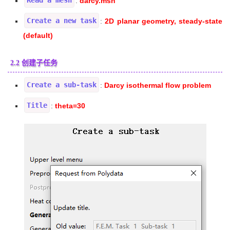
darcy.msh
:
Create a new task
2D planar geometry, steady-state
:
(default)
2.2 创建子任务
Create a sub-task
Darcy isothermal flow problem
:
Title
theta=30
: