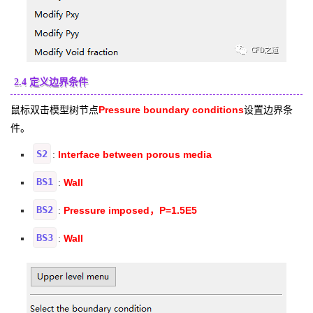
2.4 定义边界条件
鼠标双击模型树节点
Pressure boundary conditions
设置边界条
件。
S2
Interface between porous media
:
BS1
Wall
:
BS2
Pressure imposed，P=1.5E5
:
BS3
Wall
: