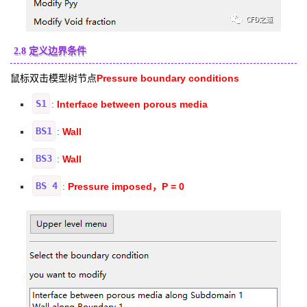
2.8 定义边界条件
鼠标双击模型树节点
Pressure boundary conditions
S1
Interface between porous media
:
BS1
Wall
:
BS3
Wall
:
BS 4
Pressure imposed，P = 0
: