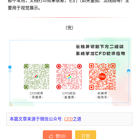
都不常用，文档打印效果很差，它们（如矢量图、流线图等）主
要用于视觉展示。
（完）
本篇文章来源于微信公众号:
CFD
之道
赞(
0
)
打赏
