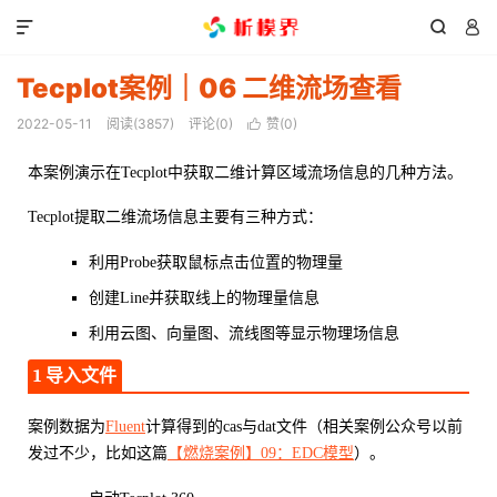



Tecplot案例｜06 二维流场查看
2022-05-11
阅读(
3857
)
评论(0)
赞(
0
)

本案例演示在Tecplot中获取二维计算区域流场信息的几种方法。
Tecplot提取二维流场信息主要有三种方式：
利用Probe获取鼠标点击位置的物理量
创建Line并获取线上的物理量信息
利用云图、向量图、流线图等显示物理场信息
1 导入文件
案例数据为
Fluent
计算得到的cas与dat文件（相关案例公众号以前
发过不少，比如这篇
【燃烧案例】09：EDC模型
）。