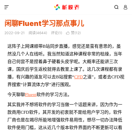



闲聊Fluent学习那点事儿
2022-09-21
阅读(
4644
)
评论(1)
赞(
12
)

这阵子上网课顺带B站同步直播，感觉还是蛮有意思的，虽
然没几个人在线听。我当然知道这种课程非常的枯燥，当年
自己何尝不是捏着鼻子硬着头皮学呢。大概率还能讲三次
课，国庆后学生返校就得去教室上课了。这几次课程都有录
播，有兴趣的道友可以去B站搜索“
CFD
之道”，或者去CFD视
界搜索“计算流体力学”进行围观。
今天聊聊
Fluent
软件的学习方法。
其实我并不想将软件的学习当做一个话题来讲，因为作为一
款商用CFD软件，其开发的初衷就不是给用户学习的，软件
厂商也是在竭尽所能地增强软件易用性，想尽一切办法降低
软件使用门槛，这从近几个版本软件界面的不断更新可以看