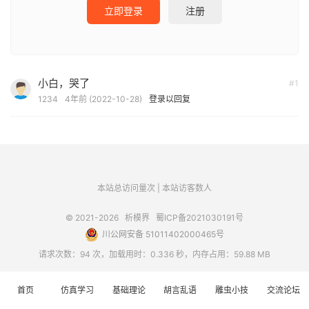
立即登录
注册
小白，哭了
#1
1234
4年前 (2022-10-28)
登录以回复
本站总访问量
次
|
本站访客数
人
© 2021-2026
析模界
蜀ICP备2021030191号
川公网安备 51011402000465号
请求次数：94 次，加载用时：0.336 秒，内存占用：59.88 MB
首页
仿真学习
基础理论
胡言乱语
雕虫小技
交流论坛