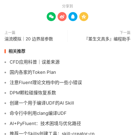
分享到




上一篇
下一篇
湍流模拟｜20 边界层参数
『差生文具多』编程助手
相关推荐
CFD应用科普｜误差来源
国内各家的Token Plan
注意Fluent理论文档中的一些小错误
DPM颗粒碰撞恢复系数
创建一个用于编译UDF的AI Skill
命令行中利用clang编译UDF
AI+PyFluent：技术困境与优化路径
推荐一个Skills创建工具：skill-creator-cn