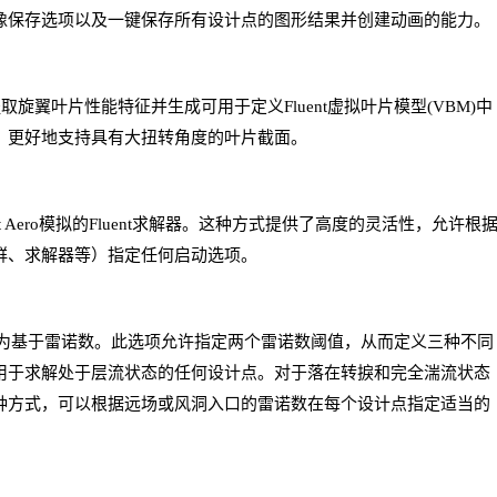
像保存选项以及一键保存所有设计点的图形结果并创建动画的能力。
取旋翼叶片性能特征并生成可用于定义Fluent虚拟叶片模型(VBM)中
，更好地支持具有大扭转角度的叶片截面。
 Aero模拟的Fluent求解器。这种方式提供了高度的灵活性，允许根
群、求解器等）指定任何启动选项。
设置为基于雷诺数。此选项允许指定两个雷诺数阈值，从而定义三种不同
用于求解处于层流状态的任何设计点。对于落在转捩和完全湍流状态
种方式，可以根据远场或风洞入口的雷诺数在每个设计点指定适当的