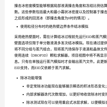
撞击冰密度模型能够根据局部液滴撞击角度和冻结比例估
数。这些参数包括最大和最小霜状冰密度以及控制基于撞
之后形成的回流冰（即撞击角度为0时的情况）。
使用粒径分布时的绝热壁边界条件结冰模拟
采用绝热壁面时，需在计算结冰过程前先运行EID和蒸汽
壁面选项仅限于单分散液滴多发次结冰模拟。现在通过提
将不同分组与蒸汽组合，现将蒸汽场保存于液滴和晶体文
使用连续（DROP3D）颗粒求解器，项目视图中将不再
息。只有在单独运行蒸汽模拟时才会输出蒸汽文件。此更
EID支持，而EID又依赖于蒸汽求解。
除冰功能增强
非定常除冰功能现在能够展示瞬态的积冰形态变化
内部求解器迭代次数增加，以更好地收敛除冰时变
除冰测试现在可以使用重启式冰层求解，以便模拟