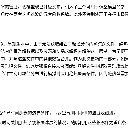
算冰的密度。该模型现已升级发布，引入了三个可用于调整模型的参
击角度在两者之间过渡的混合函数系数。此外还特别处理了在撞击极
模拟。早期版本中，由于无法获取结合了粒径分布的蒸汽解文件，绝热
供结合的蒸汽解数据以及液滴和结晶求解场来解除这一限制。为了便
件中，并与这些文件中的其他数据合并。作为此次更新的一部分，如
显示蒸汽解文件。结冰步骤将直接从液滴或结晶解文件中提取蒸汽场域
新允许在利用粒径分布进行模拟时应用绝热壁面条件，因为绝热壁需
；
热传导时间步长的边界条件，同步空气侧和冰侧的温度及热流。
长时间关闭加热系统积聚冰层的情况，随后利用这些积冰作为重启条