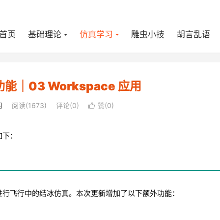
首页
基础理论
仿真学习
雕虫小技
胡言乱语
新功能｜03 Workspace 应用
习
阅读(
1673
)
评论(0)
赞(
0
)

能如下：
进行飞行中的结冰仿真。本次更新增加了以下额外功能：