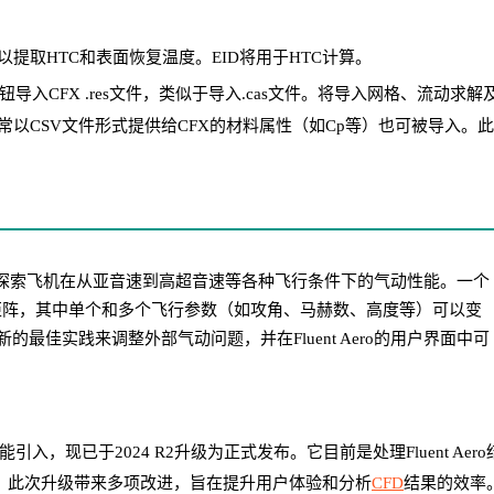
以提取HTC和表面恢复温度。
EID将用于HTC计算。
钮导入CFX .res文件，类似于导入.cas文件。将导入网格、流动求解
以CSV文件形式提供给CFX的材料属性（如Cp等）也可被导入。此
探索飞机在从亚音速到高超音速等各种飞行条件下的气动性能。一个
矩阵，其中单个和多个飞行参数（如攻角、马赫数、高度等）可以变
的最佳实践来调整外部气动问题，并在Fluent Aero的用户界面中可
。
能引入，现已于2024 R2升级为正式发布。它目前是处理Fluent Aero
。此次升级带来多项改进，旨在提升用户体验和分析
CFD
结果的效率