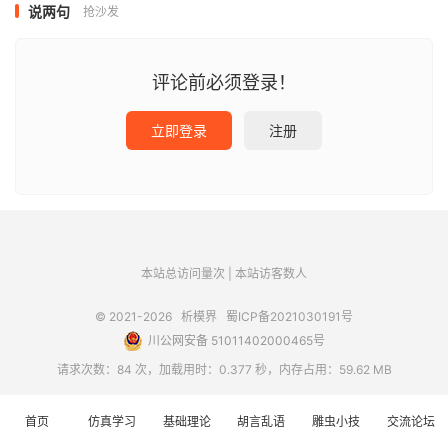
说两句
抢沙发
评论前必须登录！
立即登录
注册
本站总访问量
次
|
本站访客数
人
© 2021-2026
析模界
蜀ICP备2021030191号
川公网安备 51011402000465号
请求次数：84 次，加载用时：0.377 秒，内存占用：59.62 MB
首页
仿真学习
基础理论
胡言乱语
雕虫小技
交流论坛