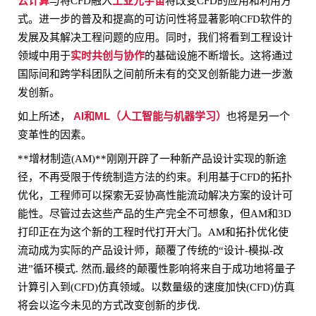
云计算
工业元宇宙
与将CFD融入
将改变CFD的应用和利用方
式。进一步的普及和提高的可访问性将显著影响CFD软件的
发展及其解决工程问题的应用。同时，我们将看到工程设计
实时共创与协作
领域中用于
的基础设施不断增长。这将通过
国际间和跨学科团队之间前所未有的交叉创新能力进一步激
发创新。
AI和ML（人工智能与机器学习）
如上所述，
也将是另一个
变革性的因素。
**增材制造(AM)**刚刚开辟了一种新产品设计实现的新途
径，不再受限于传统制造方法的约束。利用基于CFD的拓扑
优化，工程师可以探索无妥协高性能流动解决方案的设计可
能性。尽管过去这些产品的生产完全不可想象，但AM和3D
打印正在为这个新的工程时代打开大门。AM和拓扑优化使
流动成为实际的产品设计师，颠覆了传统的“设计-模拟-改
进”循环模式. 然而,最终的颠覆性影响将来自于成功地将量子
计算引入到(CFD)仿真领域。以数量级的速度加快(CFD)仿真
将会以迄今未见的方式改变创新的步伐.