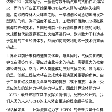
这些GPU上高效运行。一艘载有数千辆汽车的货船在北海起
火，而汽车行业正开始采用CFD技术来预防电池热失控问
题。南欧的森林大火肆虐之际，一家初创公司急切地研发新
型消防飞机。海洋温度不断上升，工程师们借助CFD模拟探
索海底养殖技术。各国纷纷禁止化石燃料推进系统的同时，
大规模替代能源竞赛正如火如荼进行中。欧洲致力于打造基
于氢能的工业经济体系，然而如何高效利用这一技术仍充满
挑战...
世界正以前所未有的速度变化着。与此同时，气候变化的时
钟也在滴答作响。要应对由此带来的挑战，需要巨大的社会
和经济努力。然而，若人类能成功应对气候变化，显而易见
的是，创新工程技术将在此成就中扮演至关重要的角色。由
于二氧化碳及其相关温室气体的排放（或不排放）本质上受
反应流动的流体力学和热力学支配，因此计算流体动力学
（CFD）最终也将在其中发挥关键作用。竞赛已经开始，我
们人类的未来与CFD的未来紧密相连的程度超乎想象。
但话虽如此——计算流体动力学（CFD）的未来会是什么样