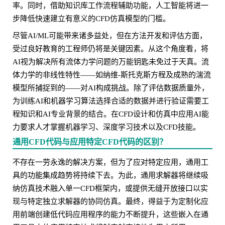
率。同时，借助知识库工作流程辅助功能，人工智能将进一
步降低快速建立有意义的CFD仿真模型的门槛。
尽管AI/ML可能带来诸多益处，但在方法开发和评估方面，
受过良好教育的工程师仍将是关键因素。从这个角度看，将
AI视为解决所有流体力学问题的万能钥匙未免过于天真。流
体力学的非线性特性——如纳维-斯托克斯方程及成熟的湍流
模型所捕捉到的——对AI构成挑战。除了评估数据质量外，
为训练AI和机器学习算法选择合适的数据并进行验证需要工
程知识和AI专业背景的结合。在CFD设计和仿真中应用AI能
力要求人才掌握机器学习、深度学习技术以及CFD技能。
通用CFD代码与应用特定CFD代码的区别？
不存在一劳永逸的解决方案，但为了应对特定应用，通用工
具的功能集成趋势将持续下去。为此，通用求解器将继续吸
纳仿真技术融入单一CFD框架内，或提供无缝开放接口以实
现与特定独立求解器的协同仿真。最终，得益于为定制化应
用前端创建低代码应用程序的能力不断提升，这些嵌入在通