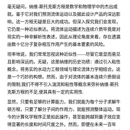
毫无疑问，纳维-斯托克斯方程是数学和物理学中的杰出成
就。鉴于它对我们预测流体运动以及据此设计产品的深远影
响，这一方程无疑是巨大的成功。但深入探究我们会发现，
它仍是一种近似表达。将流体运动描述为连续介质毕竟是对
现实的一种非解析性表述，因此从理论角度来看，存在遗漏
由数十亿分子复杂相互作用产生的基本要素的风险。
坦率地说，我们常常忽视这种近似性——尽管它是显而易见
且影响深远的。无疑，这是纳维的历史功绩：通过引入粘性
概念，将务实的水动力工程领域与理论流体力学相结合。这
是一个巧妙的构想。然而，由于对流体的基本连续介质假设
的限制,我们不得不引入湍流和粘性等概念来弥补纳维-斯托
克斯方程的不足,使其具有一定的实用性.
显然，只要有足够的计算能力，我们就能为每个分子求解牛
顿方程，只要了解分子间的作用力，就能预测整体运动。现
今的计算化学程序正是如此操作，甚至能跨越到量子效应变
得显著的长度和时间尺度之外。然而，即便在未来一百年