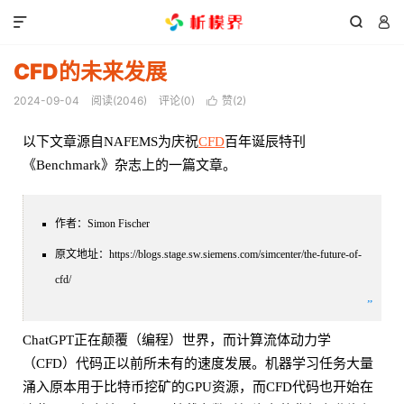



CFD的未来发展
2024-09-04
阅读(
2046
)
评论(0)
赞(
2
)

以下文章源自NAFEMS为庆祝
CFD
百年诞辰特刊
《Benchmark》杂志上的一篇文章。
作者：Simon Fischer
原文地址：https://blogs.stage.sw.siemens.com/simcenter/the-future-of-
cfd/
”
ChatGPT正在颠覆（编程）世界，而计算流体动力学
（CFD）代码正以前所未有的速度发展。机器学习任务大量
涌入原本用于比特币挖矿的GPU资源，而CFD代码也开始在