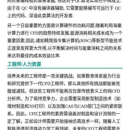
向对象编程相对容易掌握, 但这对于QC算法实现已不再成立.
由于在 QC 中没有编译器辅助, 它需要能够编写可运行于 QC
上的代码、深谙此类算法的开发者.
另一个日益重要的方面是计算硬件的功耗问题.随着利用海量
计算力进行 CFD的趋势持续发展,能源消耗相关成本成为一个
重要因素.因此,诸如精简指令集计算机(RISC)等新型节能技术
正逐渐发挥更大作用,以平衡解决时间与能量消耗之间的关系
来达到最佳的成本效益比率.
工程师/人力资源
培养未来的工程师是一项关键挑战。如果教育体系能为行业
和研究提供下一代CFD工程师，那么其他所有挑战都能被克
服或减轻。但这些工程师不能再仅仅是传统意义上的纯CFD
分析师。为了保持竞争力，企业需要采用新型制造技术（如
增材制造和3D打印）以及加强CAE与CAD部门之间的紧密联
系。因此，CFD工程师的素质需涵盖对制造和设计流程的一
定了解，正如设计师需要开始接纳仿真技术一样。随着人工
智能渗透到流体动力学工程领域，未来的CFD工程师需要全