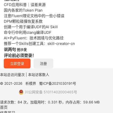
CFD应用科普｜误差来源
国内各家的Token Plan
注意Fluent理论文档中的一些小错误
DPM颗粒碰撞恢复系数
创建一个用于编译UDF的AI Skill
命令行中利用clang编译UDF
AI+PyFluent：技术困境与优化路径
推荐一个Skills创建工具：skill-creator-cn
说两句
抢沙发
评论前必须登录！
立即登录
注册
本站总访问量
次
|
本站访客数
人
© 2021-2026
析模界
蜀ICP备2021030191号
川公网安备 51011402000465号
请求次数：84 次，加载用时：0.331 秒，内存占用：59.66 MB
首页
仿真学习