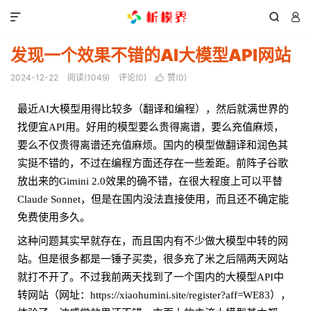



发现一个效果不错的AI大模型API网站
2024-12-22
阅读(
1049
)
评论(0)
赞(
0
)

最近AI大模型用得比较多（翻译和编程），然后就满世界的
找便宜API用。好用的模型要么贵得离谱，要么充值麻烦，
要么不仅贵得离谱还充值麻烦。国内的模型做翻译和润色其
实挺不错的，不过在编程方面还存在一些差距。前阵子谷歌
放出来的Gimini 2.0效果的确不错，在很大程度上可以平替
Claude Sonnet，但是在国内没法直接使用，而且还不确定能
免费使用多久。
这种问题其实早就存在，而且国内有不少做大模型中转的网
站。但是很多都是一锤子买卖，很多充了米之后隔两天网站
就打不开了。不过我前两天找到了一个国内的大模型API中
转网站（
网址：https://xiaohumini.site/register?aff=WE83
），