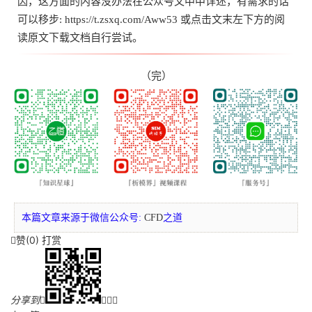
因，这方面的内容没办法在公众号文中中详述，有需求的话
可以移步:
https://t.zsxq.com/Aww53
或点击文末左下方的阅
读原文下载文档自行尝试。
（完）
本篇文章来源于微信公众号:
CFD
之道
赞(
0
)
打赏

分享到



