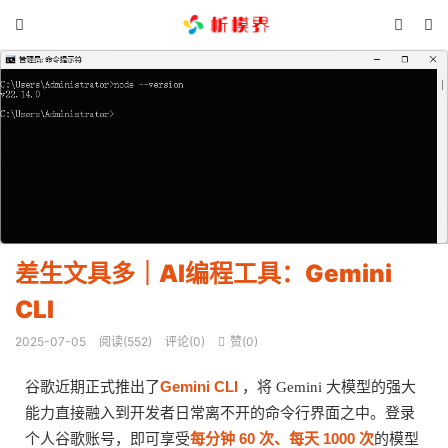



差生文具多｜AI编程工具：Gemini
CLI
2025-07-05
阅读(
552
)
评论(0)
赞(
0
)

Gemini CLI
谷歌近期正式推出了
，将 Gemini 大模型的强大
能力直接融入到开发者日常离不开的命令行界面之中。登录
每分钟 60 次、每天 1000 次
个人谷歌账号，即可享受
的模型