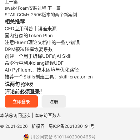
上一篇
swak4Foam安装过程
下一篇
STAR CCM+ 2506版本的两个新案例
相关推荐
CFD应用科普｜误差来源
国内各家的Token Plan
注意Fluent理论文档中的一些小错误
DPM颗粒碰撞恢复系数
创建一个用于编译UDF的AI Skill
命令行中利用clang编译UDF
AI+PyFluent：技术困境与优化路径
推荐一个Skills创建工具：skill-creator-cn
说两句
抢沙发
评论前必须登录！
立即登录
注册
本站总访问量
次
|
本站访客数
人
© 2021-2026
析模界
蜀ICP备2021030191号
川公网安备 51011402000465号