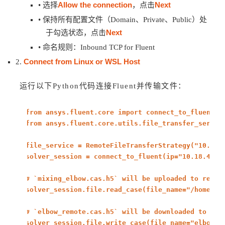
Allow the connection
Next
• 选择
，点击
• 保持所有配置文件（Domain、Private、Public）处
Next
于勾选状态，点击
• 命名规则：Inbound TCP for Fluent
Connect from Linux or WSL Host
2.
运行以下Python代码连接Fluent并传输文件：
from
ansys.fluent.core
import
connect_to_fluent
from
ansys.fluent.core.utils.file_transfer_servi
file_service = RemoteFileTransferStrategy(
"10.18.
solver_session = connect_to_fluent(ip=
"10.18.44.1
# `mixing_elbow.cas.h5` will be uploaded to remot
solver_session.file.read_case(file_name=
"/home/us
# `elbow_remote.cas.h5` will be downloaded to loc
solver_session.file.write_case(file_name=
"elbow_r