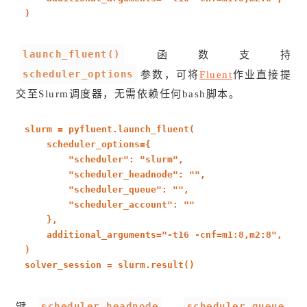
)
launch_fluent()
函数支持
scheduler_options
参数，可将
Fluent
作业直接提
交至Slurm调度器，无需依赖任何bash脚本。
slurm = pyfluent.launch_fluent(
scheduler_options={
"scheduler"
:
"slurm"
,
"scheduler_headnode"
:
"
"
,
"scheduler_queue"
:
"
"
,
"scheduler_account"
:
"
"
},
additional_arguments=
"-t16 -cnf=m1:8,m2:8"
,
)
solver_session = slurm.result()
scheduler_headnode
scheduler_queue
键
、