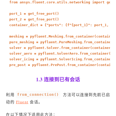
from
ansys.fluent.core.utils.networking
import
get_f
port_1 = get_free_port()
port_2 = get_free_port()
container_dict = {
"ports"
: {
f"
{port_1}
"
: port_1,
f"
meshing = pyfluent.Meshing.from_container(container
pure_meshing = pyfluent.PureMeshing.from_container(
solver = pyfluent.Solver.from_container(container_d
solver_aero = pyfluent.SolverAero.from_container(co
solver_icing = pyfluent.SolverIcing.from_container(
pre_post = pyfluent.PrePost.from_container(containe
1.3 连接到已有会话
from_connection()
利用
方法可以连接到先前已启
动的
Fluent
会话。
在以下情况下适用此方法：