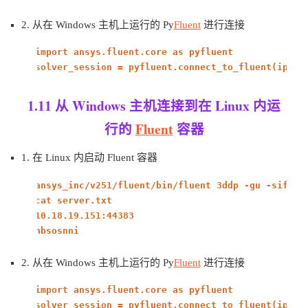
2. 从在 Windows 主机上运行的 Py
Fluent
进行连接
import
ansys.fluent.core
as
pyfluent
solver_session = pyfluent.connect_to_fluent(ip=
"l
1.11 从 Windows 主机连接到在 Linux 内运
行的
Fluent
容器
1. 在 Linux 内启动 Fluent 容器
ansys_inc/v251/fluent/bin/fluent 3ddp -gu -sifile
cat server.txt
10.18.19.151:44383
hbsosnni
2. 从在 Windows 主机上运行的 Py
Fluent
进行连接
import
ansys.fluent.core
as
pyfluent
solver_session = pyfluent.connect_to_fluent(ip=
"1