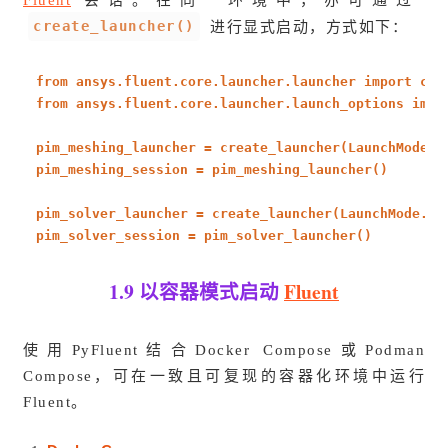
create_launcher()
进行显式启动，方式如下：
from
ansys.fluent.core.launcher.launcher
import
crea
from
ansys.fluent.core.launcher.launch_options
impo
pim_meshing_launcher = create_launcher(LaunchMode.P
pim_meshing_session = pim_meshing_launcher()
pim_solver_launcher = create_launcher(LaunchMode.PI
pim_solver_session = pim_solver_launcher()
1.9 以容器模式启动
Fluent
使用PyFluent结合Docker Compose或Podman
Compose，可在一致且可复现的容器化环境中运行
Fluent。