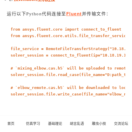
Fluent
运行以下Python代码连接至
并传输文件：
from
ansys.fluent.core
import
connect_to_fluent
from
ansys.fluent.core.utils.file_transfer_service
file_service = RemoteFileTransferStrategy(
"10.18.19
solver_session = connect_to_fluent(ip=
"10.18.19.150
# `mixing_elbow.cas.h5` will be uploaded to remote 
solver_session.file.read_case(file_name=
"D:path_to_
# `elbow_remote.cas.h5` will be downloaded to local
solver_session.file.write_case(file_name=
"elbow_rem
2 使用 Py
Fluent
会话
首页
仿真学习
基础理论
胡言乱语
雕虫小技
交流论坛