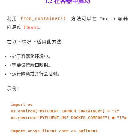
1.2 在容器中启动
from_container()
利用
方法可以在 Docker 容器
内启动
Fluent
。
在以下情况下适用此方法：
• 处于容器化环境中。
• 需要设置端口映射。
• 运行隔离或并行会话时。
示例：
import
os
os.environ[
"PYFLUENT_LAUNCH_CONTAINER"
] =
"1"
os.environ[
"PYFLUENT_USE_DOCKER_COMPOSE"
] =
"1"
# or
import
ansys.fluent.core
as
pyfluent