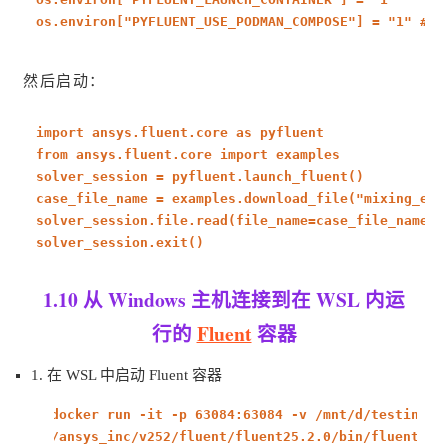
os.environ[
"PYFLUENT_USE_PODMAN_COMPOSE"
] =
"1"
# o
然后启动：
import
ansys.fluent.core
as
pyfluent
from
ansys.fluent.core
import
examples
solver_session = pyfluent.launch_fluent()
case_file_name = examples.download_file(
"mixing_elb
solver_session.file.read(file_name=case_file_name, 
solver_session.exit()
1.10 从 Windows 主机连接到在 WSL 内运
行的
Fluent
容器
1. 在 WSL 中启动 Fluent 容器
docker run -it -p 63084:63084 -v /mnt/d/testing:/
/ansys_inc/v252/fluent/fluent25.2.0/bin/fluent -r