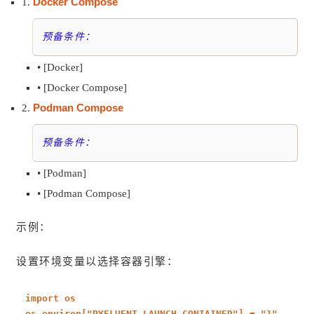
Docker Compose
1.
预备条件：
• [Docker]
• [Docker Compose]
Podman Compose
2.
预备条件：
• [Podman]
• [Podman Compose]
示例：
设置环境变量以选择容器引擎：
import
os
os.environ[
"PYFLUENT_LAUNCH_CONTAINER"
] =
"1"