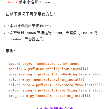
Fluent
版本来启动 Fluent。
在以下情况下可采用此方法：
• 本地计算机已安装 Fluent。
• 希望通过 Python 直接运行 Fluent，无需借助 Docker 或
Podman 等容器工具。
示例：
import
ansys.fluent.core
as
pyfluent
meshing = pyfluent.Meshing.from_install()
pure_meshing = pyfluent.PureMeshing.from_install()
solver = pyfluent.Solver.from_install()
solver_aero = pyfluent.SolverAero.from_install()
solver_icing = pyfluent.SolverIcing.from_install()
pre_post = pyfluent.PrePost.from_install()