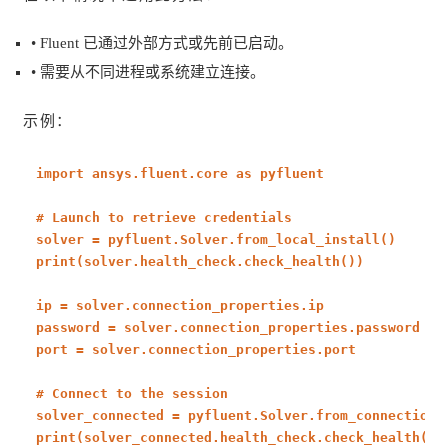
• Fluent 已通过外部方式或先前已启动。
• 需要从不同进程或系统建立连接。
示例：
import
ansys.fluent.core
as
pyfluent
# Launch to retrieve credentials
solver = pyfluent.Solver.from_local_install()
print
(solver.health_check.check_health())
ip = solver.connection_properties.ip
password = solver.connection_properties.password
port = solver.connection_properties.port
# Connect to the session
solver_connected = pyfluent.Solver.from_connection(
print
(solver_connected.health_check.check_health())