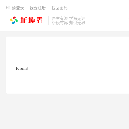
Hi, 请登录
我要注册
找回密码
吾生有涯 学海无涯
析模有界 知识无界
[forum]