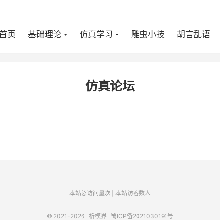
首页
基础理论
仿真学习
雕虫小技
胡言乱语
仿真论坛
本站总访问量
次
|
本站访客数
人
© 2021-2026
析模界
蜀ICP备2021030191号