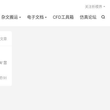

关注析模界
杂文搬运
电子文档
CFD工具箱
仿真论坛

篇文章
l/ 您
赞(
9
)