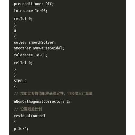
preconditioner DIC;
tolerance
1e-06
;
relTol
0
;
}
U
{
solver smoothSolver;
smoother symGaussSeidel;
tolerance
1e-08
;
relTol
0
;
}
}
SIMPLE
{
// 增加此参数值能提高稳定性，但会增大计算量
nNonOrthogonalCorrectors
2
;
// 设置残差控制
residualControl
{
p
1e-4
;