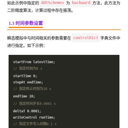
ddtSchemes
backward
如此示例中指定的
为
方法，此方法为
二阶精度算法，计算过程中存在振荡。
1.3 时间参数设置
controlDict
瞬态模拟中与时间相关的参数需要在
字典文件中
进行指定。如下示例：
startFrom latestTime;
// 指定时刻为0 s
startTime
0
;
stopAt endTime;
// 指定终止时刻为10 s
endTime
10
;
// 指定时间步长0.0001 s
deltaT
0.0001
;
writeControl runTime;
// 指定文件写入间隔0.1 s