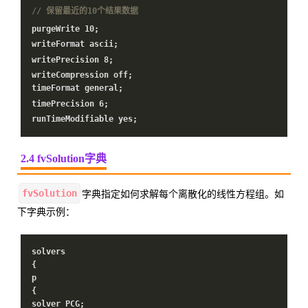
// 保留最近的10个结果数据
purgeWrite
10
;
writeFormat ascii;
writePrecision
8
;
writeCompression off;
timeFormat general;
timePrecision
6
;
runTimeModifiable yes;
2.4 fvSolution字典
fvSolution
字典指定如何求解每个离散化的线性方程组。如
下字典示例：
solvers
{
p
{
solver PCG;