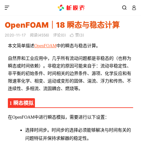



OpenFOAM｜18 瞬态与稳态计算
2020-11-17
阅读(
4556
)
评论(0)
赞(
3
)

本文简单描述
OpenFOAM
中的瞬态与稳态计算。
自然界和工业应用中，几乎所有流动问题都是非稳态的（也称为
瞬态或时间依赖）。非稳定的原因可能来自于：流动非稳定性、
非平衡的初始条件、时间相关的边界条件、源项、化学反应和有
限速率化学、相变、运动或变形的固体、湍流、浮力和传热、不
连续性、多相流、流固耦合、燃烧等。
1 瞬态模拟
在OpenFOAM中进行瞬态模拟，需要进行以下设置：
选择时间步。时间步的选择必须能够解决与时间有关的
问题特征并保持求解器的稳定性。