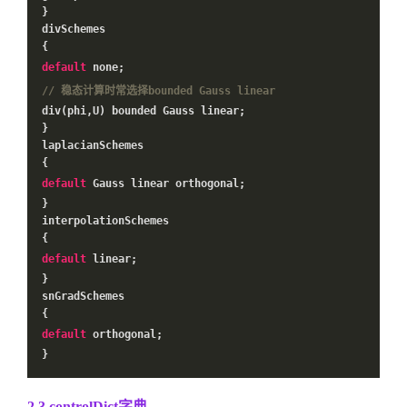
}
divSchemes
{
default
none;
// 稳态计算时常选择bounded Gauss linear
div(phi,U) bounded Gauss linear;
}
laplacianSchemes
{
default
Gauss linear orthogonal;
}
interpolationSchemes
{
default
linear;
}
snGradSchemes
{
default
orthogonal;
}
2.3 controlDict字典