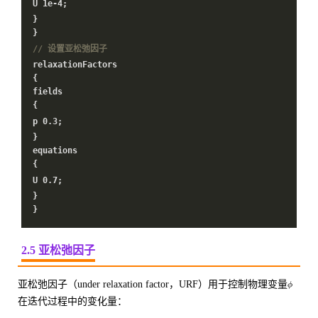
U
1e-4
;
}
}
// 设置亚松弛因子
relaxationFactors
{
fields
{
p
0.3
;
}
equations
{
U
0.7
;
}
}
2.5 亚松弛因子
亚松弛因子（under relaxation factor，URF）用于控制物理变量
在迭代过程中的变化量：