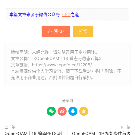
本篇文章来源于微信公众号:
CFD
之道
赞(
3
)
打赏

版权声明：未经允许，请勿随意用于商业用途。
文章名称：《OpenFOAM｜18 瞬态与稳态计算》
文章链接：
https://www.topcfd.cn/12208/
本站资源仅供个人学习交流，请于下载后24小时内删除，不
允许用于商业用途，否则法律问题自行承担。
分享到




上一篇
下一篇
OpenFOAM｜16 编译PETSc库
OpenFOAM｜19 初始条件与边