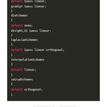
default
Gauss linear;
grad(p) Gauss linear;
}
divSchemes
{
default
none;
div(phi,U) Gauss linear;
}
laplacianSchemes
{
default
Gauss linear orthogonal;
}
interpolationSchemes
{
default
linear;
}
snGradSchemes
{
default
orthogonal;
}