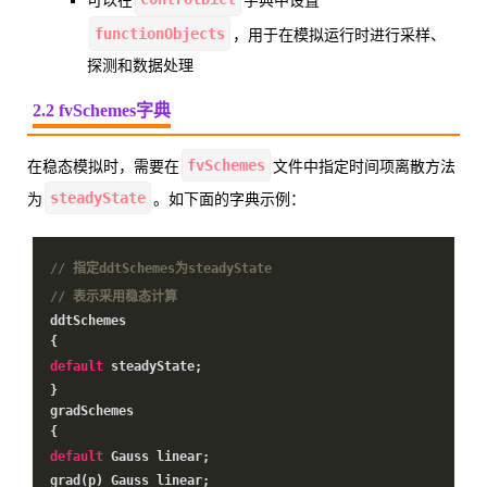
可以在
字典中设置
functionObjects
，用于在模拟运行时进行采样、
探测和数据处理
2.2 fvSchemes字典
fvSchemes
在稳态模拟时，需要在
文件中指定时间项离散方法
steadyState
为
。如下面的字典示例：
// 指定ddtSchemes为steadyState
// 表示采用稳态计算
ddtSchemes
{
default
steadyState;
}
gradSchemes
{
default
Gauss linear;
grad(p) Gauss linear;