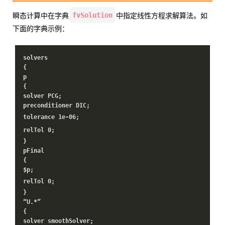
fvSolution
瞬态计算中在字典
中指定线性方程求解算法。如
下面的字典示例：
solvers
{
p
{
solver PCG;
preconditioner DIC;
tolerance
1e-06
;
relTol
0
;
}
pFinal
{
$p;
relTol
0
;
}
“U.*”
{
solver smoothSolver;