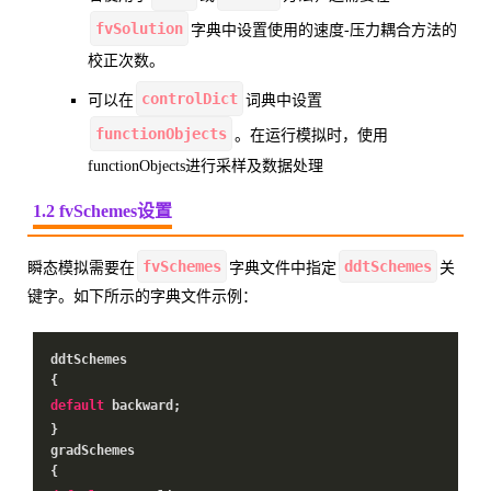
fvSolution
字典中设置使用的速度-压力耦合方法的
校正次数。
controlDict
可以在
词典中设置
functionObjects
。在运行模拟时，使用
functionObjects进行采样及数据处理
1.2 fvSchemes设置
fvSchemes
ddtSchemes
瞬态模拟需要在
字典文件中指定
关
键字。如下所示的字典文件示例：
ddtSchemes
{
default
backward;
}
gradSchemes
{