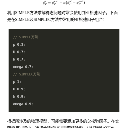
利用SIMPLE方法求解稳态问题时常会使用到亚松弛因子，下面
是在SIMPLE及SIMPLEC方法中常用的亚松弛因子组合：
// SIMPLE方法
p
0.3
;
U
0.7
;
k
0.7
;
omega
0.7
;
// SIMPLEC方法
p
1
;
U
0.9
;
k
0.9
;
omega
0.9
;
根据所涉及的物理模型，可能需要添加更多的欠松弛因子。在实