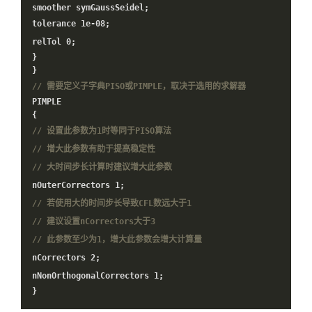
smoother symGaussSeidel;
tolerance
1e-08
;
relTol
0
;
}
}
// 需要定义子字典PISO或PIMPLE，取决于选用的求解器
PIMPLE
{
// 设置此参数为1时等同于PISO算法
// 增大此参数有助于提高稳定性
// 大时间步长计算时建议增大此参数
nOuterCorrectors
1
;
// 若使用大的时间步长导致CFL数远大于1
// 建议设置nCorrectors大于3
// 此参数至少为1，增大此参数会增大计算量
nCorrectors
2
;
nNonOrthogonalCorrectors
1
;
}