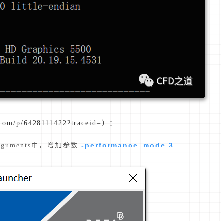
/p/6428111422?traceid=）：
-performance_mode 3
 Arguments中，增加参数