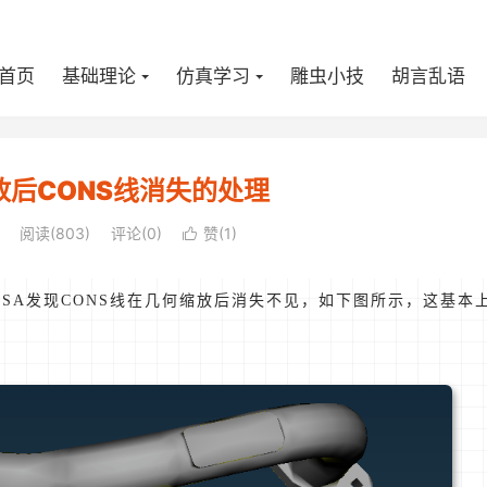
首页
基础理论
仿真学习
雕虫小技
胡言乱语
放后CONS线消失的处理
阅读(
803
)
评论(0)
赞(
1
)

用ANSA发现CONS线在几何缩放后消失不见，如下图所示，这基本