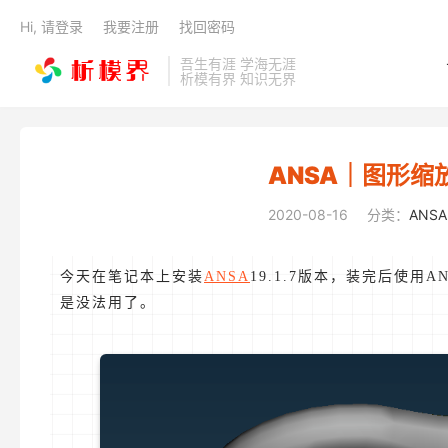
Hi, 请登录
我要注册
找回密码
吾生有涯 学海无涯
析模有界 知识无界
ANSA｜图形缩
2020-08-16
分类：
ANSA
今天在笔记本上安装
ANSA
19.1.7版本，装完后使
是没法用了。