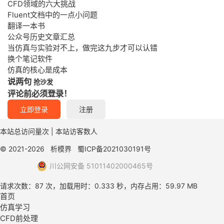
CFD领域的六大挑战
Fluent文档中的一点小问题
翻译一本书
公众号历史文章汇总
当仿真与实验对不上，做完这九步才可以认错
换个笔记软件
仿真的核心是成本
说两句
抢沙发
评论前必须登录！
立即登录
注册
本站总访问量
次
|
本站访客数
人
© 2021-2026
析模界
蜀ICP备2021030191号
川公网安备 51011402000465号
请求次数：87 次，加载用时：0.333 秒，内存占用：59.97 MB
首页
仿真学习
CFD前处理