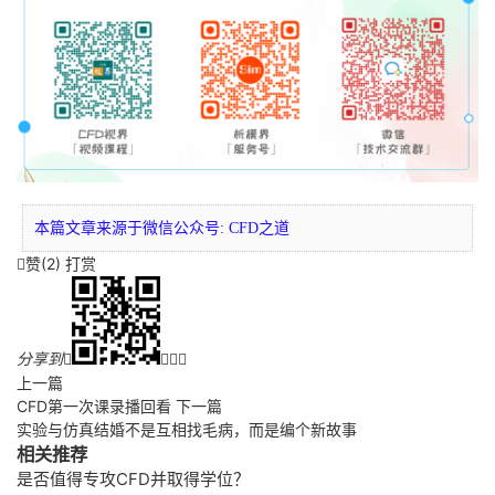
本篇文章来源于微信公众号: CFD之道
赞(
2
)
打赏

分享到




上一篇
CFD第一次课录播回看
下一篇
实验与仿真结婚不是互相找毛病，而是编个新故事
相关推荐
是否值得专攻CFD并取得学位？