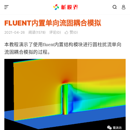



FLUENT内置单向流固耦合模拟
2021-04-26
阅读(
1578
)
评论(0)
赞(
0
)

本教程演示了使用fluent内置结构模块进行圆柱扰流单向
流固耦合模拟的过程。