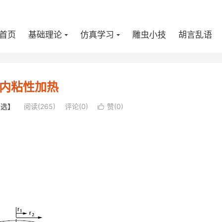
首页
基础理论
仿真学习
雕虫小技
胡言乱语
内粘性加热
精选】
阅读(
265
)
评论(0)
赞(
0
)
