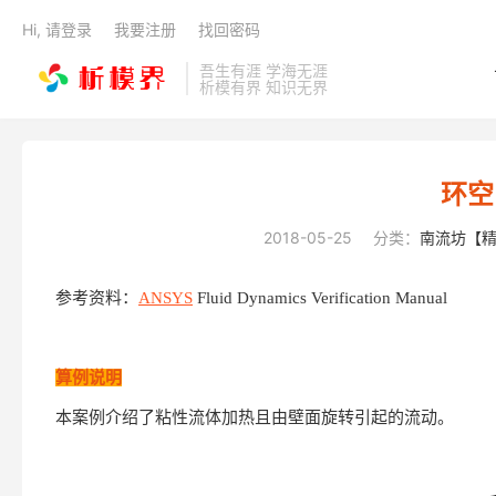
Hi, 请登录
我要注册
找回密码
吾生有涯 学海无涯
析模有界 知识无界
环空
2018-05-25
分类：
南流坊【
参考资料：
ANSYS
Fluid Dynamics Verification Manual
算例说明
本案例介绍了粘性流体加热且由壁面旋转引起的流动。