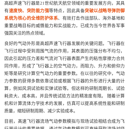
高超声速飞行器是21世纪航天航空领域的重要发展方向，其具
速度快、突防能力强
突破以战略导弹防御
有
等特点，因此具备
系统为核心的全维防护体系
、有效打击作战部队、海外基地和
重要战略目标的威慑能力和实战能力，已成为当今世界各军事
强国关注的热点领域。
良好的气动外形是高超声速飞行器发展的关键问题。飞行器在
飞行过程中受到周围气流的作用，其表面的压强分布不均匀，
因此引起的压力差和气流对飞行器表面产生的粘性摩擦力合共
同作用，形成了飞行器上的空气动力，而阻力、升力和俯仰力
矩等是研究计算空气动力的重要参数。在以往的研究中，气动
力参数的获得多数依靠试验或根据飞行器的外形进行大量的计
算，例如风洞试验和实弹试验等。但这样的研制周期长、试验
耗资大、成本高，并且传统试验方法的精准度有限。 随着计算
机和计算流体力学技术的发展，仿真可以提高系统性能和研制
质量，缩短研制周期、减少实验成本。
目前，髙速飞行器流场气动参数模拟与现场试验相结合成为飞
行器设计的重要依据。通过气动参数模拟可直接获取流场对绕