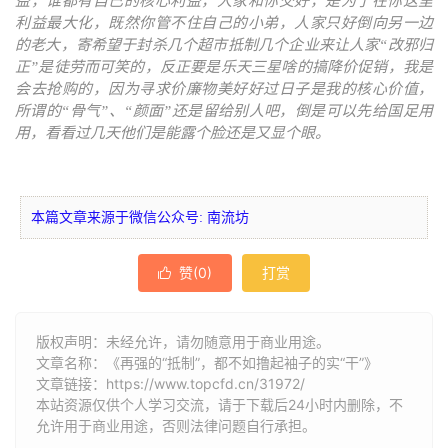
益，谁都有自己的核心利益，人家和你交好，是为了在你这里
利益最大化，既然你管不住自己的小弟，人家只好倒向另一边
的老大，寄希望于封杀几个超市抵制几个企业来让人家“改邪归
正”是徒劳而可笑的，反正要是乐天三星啥的搞降价促销，我是
会去抢购的，因为寻求价廉物美好好过日子是我的核心价值，
所谓的“骨气”、“颜面”还是留给别人吧，倒是可以先给国足用
用，看看过几天他们是能露个脸还是又显个眼。
本篇文章来源于微信公众号: 南流坊
赞(
0
)
打赏

版权声明：未经允许，请勿随意用于商业用途。
文章名称：《再强的“抵制”，都不如撸起袖子的实“干”》
文章链接：
https://www.topcfd.cn/31972/
本站资源仅供个人学习交流，请于下载后24小时内删除，不
允许用于商业用途，否则法律问题自行承担。