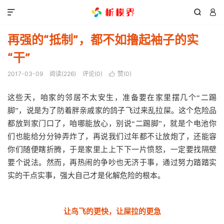



再强的“抵制”，都不如撸起袖子的实
“干”
2017-03-09
阅读(
226
)
评论(0)
赞(
0
)

这些天，咱家的邻居不太安生，准备要在家里摆几个“二踢
脚”，说是为了防着胖亲戚家的鸽子飞过来乱拉屎。这个危险品
都放到家门口了，咱哪能放心，别说“二踢脚”，就是个电池你
们也能给分分钟弄炸了，再说我们过年都不让放炮了，还能容
你们随便瞎折腾，于是家里上上下下一片愤怒，一定要找隔壁
要个说法。然而，再热闹的争吵也无济于事，通过努力踏踏实
实的干点实事，强大自己才是化解危险的根本。
让鸟飞的更快，让屎拉的更急