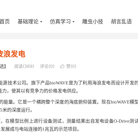
首页
基础理论
仿真学习
雕虫小技
胡言乱语
波浪发电
选】
阅读(
369
)
评论(0)
赞(
0
)

可再生能源技术公司。旗下产品bioWAVE是为了利用海浪发电而设计开发
能力，使其以有竞争力的价格发电供应。
的能量。它是一个横跨整个深度的海底俯仰装置。现在bioWAVE模
45米的深度运行。
，在模型比例上进行设备测试，测量结果出自发电设备O-Drive测
一步发展成与电站连接的1兆瓦的示范项目。