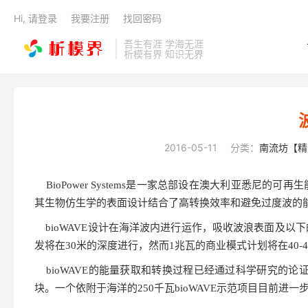
Hi, 请登录
我要注册
找回密码
吾生有涯 学海无涯
析模有界 知识无界
2016-05-11
分类：
南流坊【精
BioPower Systems是一家总部设在澳大利亚悉尼的
其生物仿生学的表面设计结合了高转换效率和避免过度波的
bioWAVE设计在海洋波内进行运作，吸收波浪表面及以下
发将在30米的深度进行，然而1兆瓦的商业模式计划将在40-
bioWAVE的能量获取和转换过程已经通过科学研究的论证
块。一个依附于海洋的250千瓦bioWAVE示范项目目前进