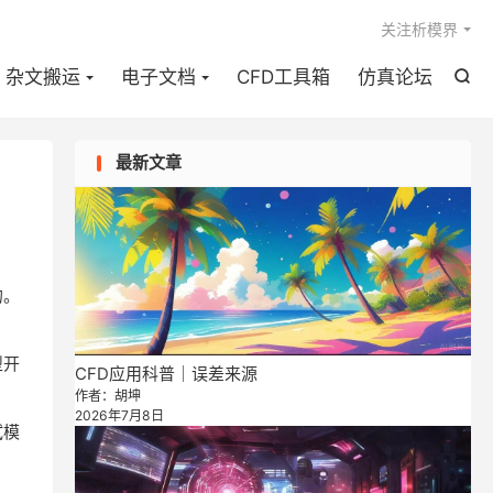

关注析模界
杂文搬运
电子文档
CFD工具箱
仿真论坛

最新文章
的。
型开
CFD应用科普｜误差来源
作者：胡坤
2026年7月8日
试模