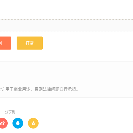
0
)
打赏
允许用于商业用途，否则法律问题自行承担。
分享到


