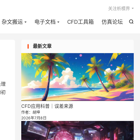

关注析模界
杂文搬运
电子文档
CFD工具箱
仿真论坛

最新文章
处理
的初
CFD应用科普｜误差来源
作者：胡坤
2026年7月8日