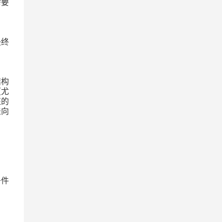
需要
最终
结构
（尤
征的
法向
条件