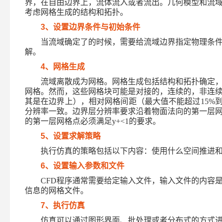
界，在自由边界上，流体流入或者流出。几何模型和流
考虑网格生成的结构和拓扑。
3
、设置边界条件与初始条件
当流域确定了的时候，需要给流域边界指定物理条
解。
4
、网格生成
流域离散成为网格。网格生成包括结构和拓扑确定
网格。然而，这些网格块可能是对接的，连续的，非连
其是在边界上），相对网格间距（最大值不能超过
15%
分辨率一致。边界层分辨率要求沿着物面法向的第一层
的第一层网格点必须满足
y+<1
的要求。
5
、设置求解策略
执行仿真的策略包括以下内容：使用什么空间推进
6
、设置输入参数和文件
CFD
程序通常需要给定输入文件，输入文件的内容
信息的网格文件。
7
、执行仿真
仿真可以通过图形界面、批处理或者分布式的方式