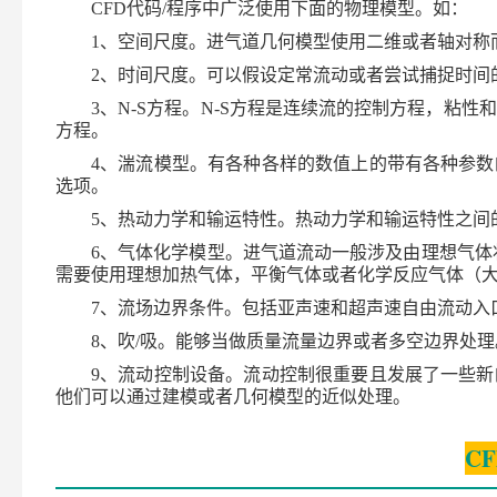
CFD
代码
/
程序中广泛使用下面的物理模型。如：
1
、空间尺度。进气道几何模型使用二维或者轴对称
2
、时间尺度。可以假设定常流动或者尝试捕捉时间
3
、
N-S
方程。
N-S
方程是连续流的控制方程，粘性和
方程。
4
、湍流模型。有各种各样的数值上的带有各种参数
选项。
5
、热动力学和输运特性。热动力学和输运特性之间
6
、气体化学模型。进气道流动一般涉及由理想气体
需要使用理想加热气体，平衡气体或者化学反应气体（
7
、流场边界条件。包括亚声速和超声速自由流动入
8
、吹
/
吸。能够当做质量流量边界或者多空边界处理
9
、流动控制设备。流动控制很重要且发展了一些新
他们可以通过建模或者几何模型的近似处理。
CF