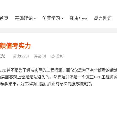
首页
基础理论
仿真学习
雕虫小技
胡言乱语
颜值考实力
精选】
阅读(
223
)
评论(0)
赞(
0
)

CFD并不是为了解决实际的工程问题，而仅仅是为了有个好看的后
局面客观上也是无法避免的。然而这并不是一个真正CFD工程师
靠的模拟结果，为工程项目提供真正有意义的服务和支持。