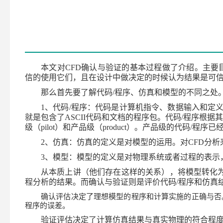
本文对
CFD
确认与验证的基本过程做了介绍。主要
信的使用它们，且在设计中做决定的时候认为结果是可
那么首先要了解代码
/
程序、仿真和模型的不同之处
1
、代码
/
程序：代码是计算机指令、数据输入和定
就是包含了
ASCII
代码和文档的程序包。代码
/
程序根据
级（
pilot
）和产品级（
product
）。产品级的代码
/
程序已
2
、仿真：仿真的定义是对模型的运用。对
CFD
分析
3
、模型：模型的定义是对物理系统或者过程的表示
从本质上讲（他们存在这样的关系），将模型转化
程分析的结果。而确认与验证则是评价代码
/
程序和仿真
确认评估决定了理想模型的程序和计算实施的正确与否
程序的误差。
验证评估决定了计算仿真结果与真实物理的符合程