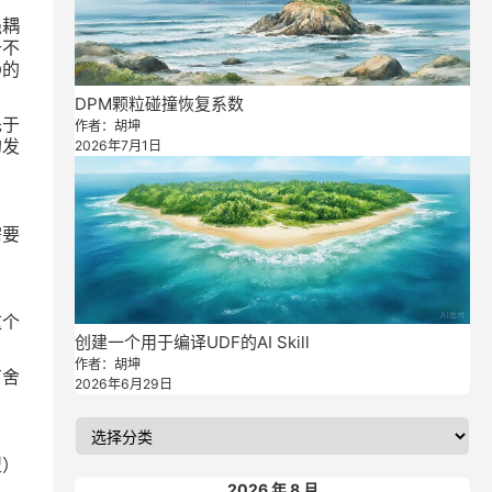
强耦
于不
D
的
DPM颗粒碰撞恢复系数
先于
作者：胡坤
2026年7月1日
的发
需要
这个
创建一个用于编译UDF的AI Skill
作者：胡坤
有舍
2026年6月29日
型）
2026 年 8 月