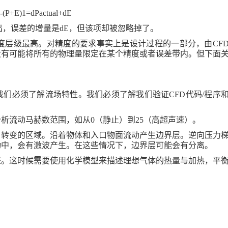
-(P+E)1=dPactual+dE
出，误差的增量是
dE
，但该项却被忽略掉了。
度层级最高。对精度的要求事实上是设计过程的一部分，由
CF
没有可能将所有的物理量限定在某个精度或者误差带内。但下面
。
我们必须了解流场特性。我们必须了解我们验证
CFD
代码
/
程序
分析流动马赫数范围，如从
0
（静止）到
25
（高超声速）。
）转变的区域。沿着物体和入口物面流动产生边界层。逆向压力
动中，会有激波产生。在这些情况下，边界层可能会有分离。
来。这时候需要使用化学模型来描述理想气体的热量与加热，平