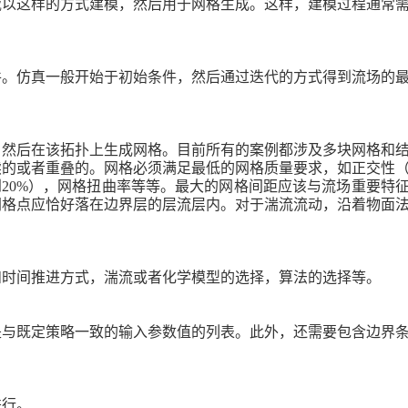
域以这样的方式建模，然后用于网格生成。这样，建模过程通常
件。仿真一般开始于初始条件，然后通过迭代的方式得到流场的
，然后在该拓扑上生成网格。目前所有的案例都涉及多块网格和
续的或者重叠的。网格必须满足最低的网格质量要求，如正交性
到
20%
），网格扭曲率等等。最大的网格间距应该与流场重要特
网格点应恰好落在边界层的层流层内。对于湍流流动，沿着物面
和时间推进方式，湍流或者化学模型的选择，算法的选择等。
是与既定策略一致的输入参数值的列表。此外，还需要包含边界
进行。