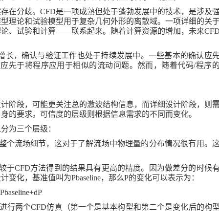
然存在分歧。
CFD
是一项成熟但处于蓬勃发展中的技术，是涉及
模型理论和试验模型用于复杂几何外形的离散域。一项详细的关
理论、试验和计算——联系起来。随着计算资源的增加，未来
CF
增长，确认与验证工作也处于持续发展中。一些基本的确认应
证应先于将程序应用于相似的流动问题。然而，随着代码
/
程序
设计阶段，可能更关注总的激波结构信息，而详细设计阶段，则
自身的要求。可信度的层级则根据信息需求的不同而变化。
以分为三个层级：
整个流场细节，这对于了解流场中物理量的分布情况很有用。
较于
CFD
方法得到的结果具有更高的精度。因为做差分的时候
设计变化，基准值叫为
Pbaseline
，那么
P
的变化可以表示为：
Pbaseline+dP
进行两个
CFD
仿真（第一个是基本构型和第二个是变化后的构