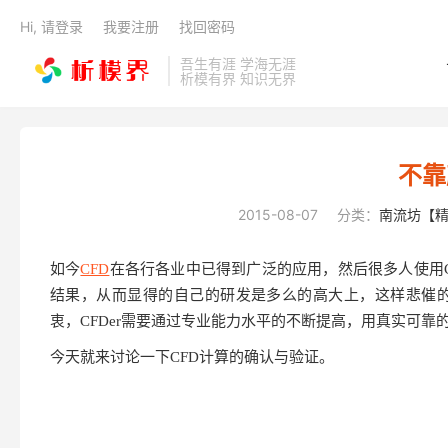
Hi, 请登录
我要注册
找回密码
吾生有涯 学海无涯
析模有界 知识无界
不靠
2015-08-07
分类：
南流坊【
如今
CFD
在各行各业中已得到广泛的应用，然后很多人使用
结果，从而显得的自己的研发是多么的高大上，这样悲催的
衷，CFDer需要通过专业能力水平的不断提高，用真实可
今天就来讨论一下CFD计算的确认与验证。