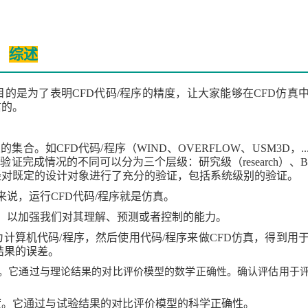
综述
目的是为了表明
CFD
代码
/
程序的精度，让大家能够在CFD仿真
信的。
。
义的集合。如
CFD
代码
/
程序（
WIND
、
OVERFLOW
、
USM3D
，
..
其验证完成情况的不同可以分为三个层级：研究级（
research
）、
B
经对既定的设计对象进行了充分的验证，包括系统级别的验证。
来说，运行
CFD
代码
/
程序就是仿真。
，以加强我们对其理解、预测或者控制的能力。
为计算机代码
/
程序，然后使用代码
/
程序来做
CFD
仿真，得到用
结果的误差。
。它通过与理论结果的对比评价模型的数学正确性。确认评估用于
度。它通过与试验结果的对比评价模型的科学正确性。