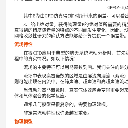
dP=(P+E)2
其中
E
为由
CFD
仿真得到
P
时所带来的误差。可以看
3
、给出绝对量。获得物理量
P
的绝对值所需要的精
真得到的精度随着量的特点的不同而发生变化，因此，
网格收敛性研究的确认方法能够给计算提供一个误差带
流场特性
在将
CFD
应用于典型的航天系统流动分析时，首先
程中的真实情况。如以下情况：
流场的主要特征可以用马赫数刻画。我们关注的是
流场中表现高雷诺数的区域是由层流向湍流（紊流
则可能出现在内流中。在跨声速、超声速和高超声速流
当流动为高马赫数时，真实气体效应会变得重要起
体和气体混合的化学反应。
通常几何模型是很复杂的，需要物理建模。
非定常流动特性也许会越发重要。
物理模型