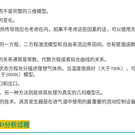
而不是完整的三维模型。
的变化。
热传导效应也考虑在内。如果不考虑这些因素的话，可以使用
的一方程，二方程湍流模型和自由来流边界田间。也有壁面函
的关系通常是常数，代数方程或者拟合曲线的关系。
状态方程充分描述理想气体热。当温度很高时（大于
700K
），
大于
2000K
）模型。
口和出口。
。另一种方法则是将其处理为真实的几何模型孔。
的技术。涡流发生器是在进气道中使用的最重要的流动控制设
D
分析过程