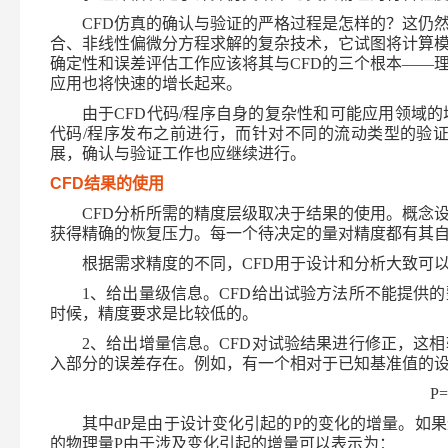
CFD
仿真的确认与验证的严格过程是怎样的？这仍
合、非线性偏微分方程求解的复杂技术，它试图将计算
确定性和误差评估工作应该将其与
CFD
的三个根本——
应用也将快速的增长起来。
由于
CFD
代码
/
程序自身的复杂性和可能应用领域的
代码
/
程序发布之前进行，而针对不同的流动类型的验
展，确认与验证工作也应继续进行。
CFD
结果的使用
CFD
分析所需的精度层级取决于结果的使用。概念
获得精确的恢复压力。每一个待决定的量对精度都有其
根据需求精度的不同，
CFD
用于设计和分析大致可
1
、给出量级信息。
CFD
给出试验方法所不能提供的
时候，精度要求是比较低的。
2
、给出增量信息。
CFD
对试验结果进行修正，这相
入部分的误差存在。例如，有一个相对于已知基准值的
P=
其中
dP
是由于设计变化引起的
P
的变化的增量。如果
的物理量
P
由于涉及变化引起的增量可以表示为：