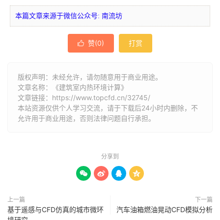
本篇文章来源于微信公众号: 南流坊
赞(
0
)
打赏

版权声明：未经允许，请勿随意用于商业用途。
文章名称：《建筑室内热环境计算》
文章链接：
https://www.topcfd.cn/32745/
本站资源仅供个人学习交流，请于下载后24小时内删除，不
允许用于商业用途，否则法律问题自行承担。
分享到




上一篇
下一篇
基于遥感与CFD仿真的城市微环
汽车油箱燃油晃动CFD模拟分析
境研究