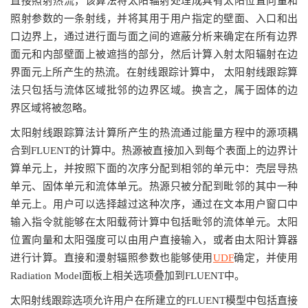
直接照射热流，该算法将太阳辐射处理成具有太阳位置向量和
照射参数的一条射线，并将其用于用户指定的壁面、入口和出
口边界上，通过进行面与面之间的遮蔽分析来确定在所有边界
面元和内部壁面上被遮挡的部分，然后计算入射太阳辐射在边
界面元上所产生的热流。在射线跟踪计算中， 太阳射线跟踪算
法只包括与流体区域批邻的边界区域。换言之，属于固体的边
界区域将被忽略。
太阳射线跟踪算法计算所产生的热流通过能量方程中的源项耦
合到FLUENT的计算中。热源被直接加入到每个表面上的边界计
算单元上，并按照下面的次序分配到相邻的单元中：壳层导热
单元、固体单元和流体单元。热源只被分配到毗邻的其中一种
单元上。用户可以选择越过这种次序，通过在文本用户窗口中
输入指令就能够在太阳载荷计算中包括毗邻的流体单元。太阳
位置向量和太阳强度可以由用户直接输入，或者由太阳计算器
进行计算。直接和漫射辐照参数也能够使用
UDF
确定，并使用
Radiation Model面板上相关选项叠加到FLUENT中。
太阳射线跟踪选项允许用户在所建立的FLUENT模型中包括直接