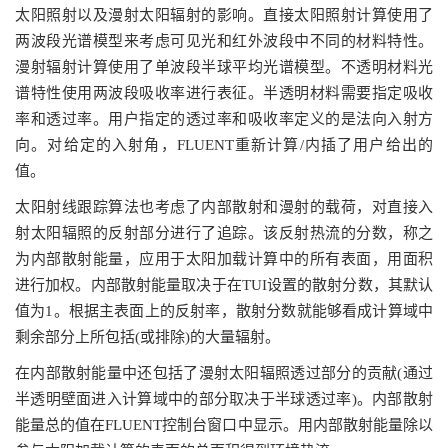
太阳照射以及漫射太阳辐射的影响。直接太阳照射计算使用了
两波段光谱模型来考虑可见光和红外波段中不同的材料特性。
漫射辐射计算使用了单波段半球平均光谱模型。不透明材料光
谱特性使用两波段吸收率进行表征。半透明材料需要指定吸收
率和透过率。用户指定的透过率和吸收率定义的是法向入射方
向。对给定的入射角，FLUENT重新计算/内插了用户给出的
值。
太阳射线跟踪算法也考虑了内部散射和漫射的载荷，对直接入
射太阳辐照的反射部分进行了追踪。该反射热流的分数，称之
为内部散射能量，应用于太阳加载计算中的所有表面，用面积
进行加权。内部散射能量取决于在TUI设置的散射分数，其默认
值为1。根据主表面上的反射率，散射分数就能够看成计算域中
剩余部分上所包括(或排除)的大量辐射。
在内部散射能量中还包括了漫射太阳辐照透过部分的贡献(通过
半透明壁面进入计算域中的部分取决于半球透过率)。内部散射
能量总的值在FLUENT控制台窗口中显示。用内部散射能量除以