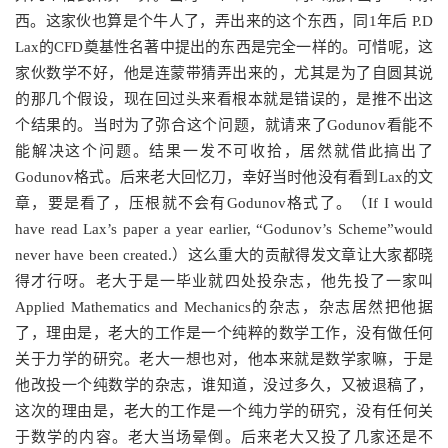
西。这家伙也算是个牛人了，弄出来的这个东西，同1年后 P.D
Lax的CFD奠基性名著中提出的东西是完全一样的。可惜呢，这
家伙数学不好，他是连蒙带猜弄出来的，尤其是为了自圆其说
的那几个假设，现在回过头来看根本就是错误的，是推不出这
个结果的。当时为了弥合这个问题，就请来了Godunov看能不
能解决这个问题。结果一发不可收拾，居然就借此搞出了
Godunov格式。后来老大回忆刀，幸好当时他没有看到Lax的文
章，要是看了，压根就不会有Godunov格式了。（If I would
have read Lax’s paper a year earlier, “Godunov’s Scheme”would
never have been created.）这么重大的贡献得发文章让大家都晓
得才行呀。老大于是一毕业就四处投杂志，他先投了一家叫
Applied Mathematics and Mechanics的杂志，杂志居然把他据
了，理由是，老大的工作是一个纯粹的数学工作，没有做任何
关于力学的研究。老大一想也对，他本来就是数学家嘛，于是
他改投一个纯数学的杂志，谁知道，没过多久，又被退稿了，
这次的理由是，老大的工作是一个纯力学的研究，没有任何关
于数学的内容。老大当场晕倒。后来老大又投了几家还是不