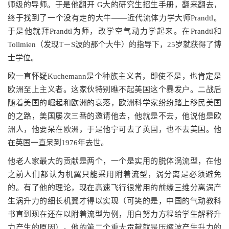
师级的导师。于是他翻开 G大的研究生招生手册，翻来翻去，
终于找到了一个没有走的大牛——近代流体力学大师Prandtl。
于是他就拜Prandtl为师，改学空气动力学起来。在Prandtl和
Tollmien（发现T－S波的那个大牛）的指导下，25岁就获得了博
士学位。
欧一直怀疑Kuchemann是个种族主义者，即使不是，也肯定是
欧洲至上主义者。这家伙特别瞧不起美国这个暴发户。二战后
随着美国的崛起和欧洲的衰落，欧洲科学家纷纷踏上移民美国
的之路，美国屡次三番的邀请他去，他就是不去，他说他是欧
洲人，他要呆在欧洲，于是他宁可去了英国，也不去美国。他
在英国一直呆到1976年去世。
他老人家最大的贡献是两个，一个是实用的脱体涡流型，在他
之前人们都认为机翼只能采用附着流型，涡分离是必须避免
的。有了他的理论，现在高速飞行很常用的前缘三维分离涡产
生涡升力的细长机翼才得以实现（可笑的是，中国的气动教科
书直到现在还在以附着流型为例，用白努力方程给学生解释升
力产生的原因）。他的第二个重大贡献就是压缩波产生升力的