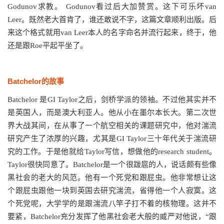
Godunov求教。 Godunov看过后大加赞赏。这下可乐坏van
Leer。既然老大首肯了，谁还敢说不字，这篇文章顺利出版。后
来这个格式就用van Leer本人的名字命名并流行起来，终于，他
还是跟Roe平起平坐了。
Batchelor的故事
Batchelor 是GI Taylor之后，剑桥学派的领袖。不过他其实并不
是英国人，而是澳大利亚人。他从小在墨尔本长大。第二次世
界大战其间，在从事了一个航空相关的课题研究中，他对湍流
研究产生了浓厚的兴趣，尤其是GI Taylor三十年代关于湍流研
究的工作。于是他就给Taylor写信，想做他的research student。
Taylor很快同意了。Batchelor是一个很跋扈的人，说话颇有些像
黑社会的老大的风范。他有一个死党和跟屁虫。他非常想让这
个跟屁虫跟他一块到英国去研究湍流，省得他一个人寂寞。这
个死党呢，大学学的是跟湍流八竿子打不着的核物理。这并不
要紧，Batchelor充分发挥了他黑社会老大般的威严对他说，“跟