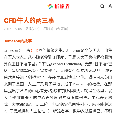



CFD牛人的两三事
2015-05-05
阅读(
223
)
评论(0)
赞(
0
)

Jameson的故事
Jameson 是当今
CFD
界的超级大牛。Jameson是个英国人，出生
在军人世家。从小随老爹驻守印度，于是长大了也抗起枪到海
外保卫日不落帝国，军衔是Second Lieutenant。无奈“日不落”已
落，皇家陆军已经不需要他了。大概有什么立功表现吧，退役
后就直接进了剑桥大学，在那里拿到博士学位。辗转间从英国
来到了美国，从工厂又到了学校，成了Princeton的教授。在那
里提出了著名的中心差分格式和有限体积法，就是在这里，发
表了他那篇著名的中心差分离散的有限体积法。中心差分格
式，大家都知道，是二阶，但是稳定范围特别小，Pe不能超过
2，于是就得加人工粘性（一听这名字，数学家就倔嘴巴，不科