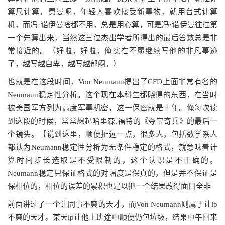
算尺计算，费曼呢，年轻人喜欢接受新事物，就用台式计算
机，而冯·诺伊曼啥都不用，总是用心算。可是冯·诺伊曼往往第
一个先算出来，当然这三位杰出学者所得出的最后答数总是非
常接近的。（好啦，好啦，俺实在不愿继续写他的非凡事迹
了，越写越自卑，越写越郁闷。）
也就是在这段时间，Von Neumann提出了CFD上面非常有名的
Neumann稳定性分析。这个现在本科生都晓得的东西，在当时
被美国军方列为高度军事机密，这一保密就是十年。俺每次读
到这段的时候，常常想起哈里森.福特的《夺宝奇兵》的最后一
个镜头。【说到这里，顺便扯远一点，很多人，包括数学系人
都认为Neumann稳定性分析为无条件稳定的格式，就意味着计
算时间步长选取是不受限制的，这个认识是不正确的。
Neumann稳定只保证格式的对幅度是保真的，但是并不保证是
保相位的，相位的误差的累积也足以把一个结果改得面目全非
前面讲过了一个让同事不爽的天才，而Von Neumann则属于让lp
不爽的天才。某天lp让他上班途中顺便仍包垃圾，结果中午回来