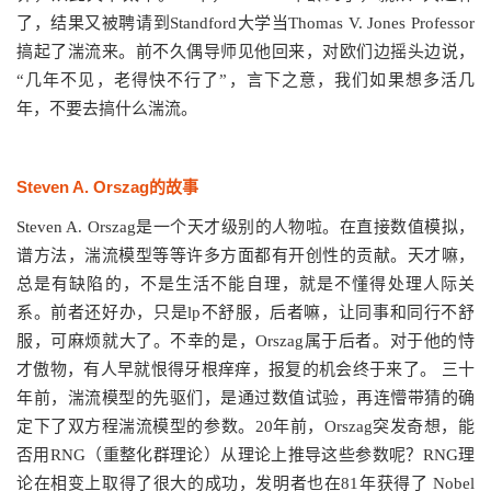
了，结果又被聘请到Standford大学当Thomas V. Jones Professor
搞起了湍流来。前不久偶导师见他回来，对欧们边摇头边说，
“几年不见，老得快不行了”，言下之意，我们如果想多活几
年，不要去搞什么湍流。
Steven A. Orszag的故事
Steven A. Orszag是一个天才级别的人物啦。在直接数值模拟，
谱方法，湍流模型等等许多方面都有开创性的贡献。天才嘛，
总是有缺陷的，不是生活不能自理，就是不懂得处理人际关
系。前者还好办，只是lp不舒服，后者嘛，让同事和同行不舒
服，可麻烦就大了。不幸的是，Orszag属于后者。对于他的恃
才傲物，有人早就恨得牙根痒痒，报复的机会终于来了。 三十
年前，湍流模型的先驱们，是通过数值试验，再连懵带猜的确
定下了双方程湍流模型的参数。20年前，Orszag突发奇想，能
否用RNG（重整化群理论）从理论上推导这些参数呢？RNG理
论在相变上取得了很大的成功，发明者也在81年获得了 Nobel