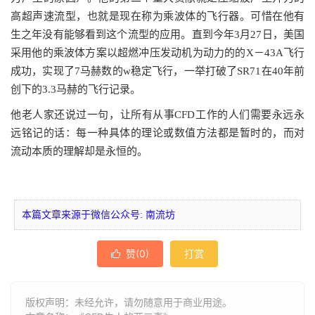
高超声速流型，也就是现在称为乘波体的飞行器。可惜在他有
生之年没有能够看到这个流型的应用。直到今年3月27日，美国
采用他的乘波体方案以超燃冲压发动机为动力的的X－43A飞行
成功，实现了7马赫数的w稳定飞行，一举打破了SR71在40年前
创下的3.3马赫的飞行记录。
他老人家还说过一句，让所有从事CFD工作的人们需要永远永
远铭记的话：每一种具体的理论或数值方法都是暂时的，而对
流动本质的理解却是永恒的。
本篇文章来源于微信公众号: 南流坊
赞(
0
)
打赏

版权声明：未经允许，请勿随意用于商业用途。