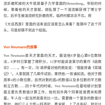
流折磨死掉的大牛就是量子力学里面的Heisenberg。年轻的时
候，靠着他的天才禀赋，胡乱猜了一个湍流解获得了博士学
位，后半生被湍流研究折磨而死，临终时都念念不忘。用
《大话西游》里面的话来说应该是怎么来着？我猜中了这个开
头，可是却猜不到这个结局。
Von Neumann的故事
Von Neumann是天才里面的天才。据说他6岁能心算8位数除
法，8岁时已掌握了微积分，12岁时能读波莱尔的著作《函数
论》……。有一次，冯·诺伊曼对他的朋友说："我能背诵《双城
记》"。人家就挑了几章作试验，果然他-一背诵如流。他对于圆
周率π的小数位数，自然对数的底e的数值以及多位数的平方数
和立方数……四十年代的时候，Von Neumann在曼哈顿计划里
面主要负责数值计算工作，他的另外两个同事就是费米和费
曼。牛人在一起当然就喜欢比一比。需要做一个复杂的数值计
算时，他们三人立即一跃而起。费米呢，上了点年纪，就拉计