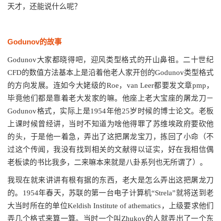
天才，还能说什么呢？
Godunov的故事
Godunov大家都晓得吧，迎风类型格式的开山鼻祖。二十世纪
CFD的数值方法基本上是沿着他老人家开创的Godunov类型格式
的方向发展。连如今大姥级的Roe，van Leer都要发文章pmp，
毕竟他们都是靠着老大发家的嘛。他座上老大宝座的屠龙刀－
Godunov格式，实际上是1954年他25岁时候的博士论文。老板
上课时候曾经讲，当时不知道为啥他得罪了苏维埃政府要砍他
的头，于是他一着急，弄出了这把屠龙宝刀，拣回了小命（不
过这个传闻，我没有找到相关的文献得以证实，好在我相信偶
老板读的书比我多，二来嘛本来就是八卦系列也无所谓了）。
我现在就来讲讲有根有据的东西，老大是怎么弄出这把屠龙刀
的。1954年春天，苏联的第一台电子计算机“Strela”就将送到老
大当时所在的单位Keldish Institute of athematics，上级要求他们
弄几个格式来算一算。当时一个叫Zhukov的人就弄出了一个东