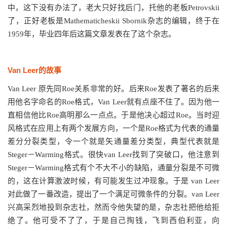
中，这下没有办法了，老大只好找后门，托他的老板Petrovskii
了，正好老板是Mathematicheskii Sbornik杂志的编辑，终于在
1959年，毕业四年后这篇文章发表在了这个杂志。
Van Leer的故事
Van Leer 原先同Roe关系非常的好。后来Roe发表了著名的后来
用他名字命名的Roe格式，Van Leer就有点座不住了。因为他一
直相信他比Roe高明那么一点点。于是他决心超过Roe。当时迎
风格式在应用上有两个发展方向，一个是Roe格式为代表的通量
差分分裂类型，令一个就是矢通量差分类型，典型代表就是
Steger－Warming格式。很快van Leer找到了突破口，他注意到
Steger－Warming格式有个不大不小的缺陷，通量分裂是不可微
的，这在计算激波时候，有可能发生过冲现象。于是 van Leer
对此做了一番改造，提出了一个满足可微条件的分裂。van Leer
兴高采烈地投到杂志社，然而令他失望的是，杂志社把他给拒
绝了。他可受不了了，于是自己掏钱，飞到西伯利亚，向