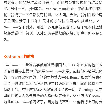
的时候，他又把垃圾带回来了，而他的公文包被他当垃圾扔
了。另外一次，lp回来后，Von Neumann问她，我的水杯在那里
呢，我找了一下午都没有找到。Lp大叫，天啦，我们在这个房
子里面生活了十五年！天才的才气往往同寿命成反比，Von
Neumann也不例外，刚过50多点点就去世了。应了俺本科上铺
曾经爱说得一句话，天才是两头燃烧的蜡烛，明亮，但不会长
久。
Kuchemann的故事
Kuchemann一看这名字就知道是德国人，1930年19岁的他进入
了当时世界上最NB的大学Goettingen大学。起初他不是学流体
的，而是理论物理的，他的导师就大牛M. Born。如果希特勒不
上台，也许他会沿着理论物理学的道路走下去。然而1933年希
特勒上台，推行歧视犹太人政策改变了这一切，Goettingen大学
里面同犹太人沾亲带故的人纷纷远走他乡，这也包括了Born。
为此Kuchemann郁闷坏了，因为他找不到一个他看得上眼的大