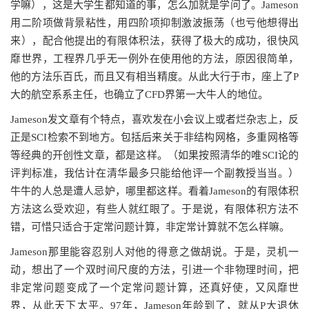
学嘛），这是大学生都知道的事，怎么加就是学问了。Jameson
用二阶项做背景粘性，用四阶项抑制激波振荡（也亏他想得出
来），配合他提出的有限体积法，获得了极大的成功，很快风
靡世界，工程界几乎无一例外在使用他的方法，原因很简单，
他的方法乐百氏，而且又有相当精度。从此大行于市，座上了P
大的航空系系主任，也确立了CFD界第一大牛人的地位。
Jameson发文章有个特点，喜欢发在小会议上或者烂杂志上，反
正是SCI检索不到地方。包括后来关于非结构网格，多重网格等
等经典的开创性文章，都是这样。（如果按照清华的唯SCI论的
评判标准，我估计在清华最多只能给他评一个副教授当当。）
牛牛的人总是遭人忌妒，哪里都这样。看着Jameson的有限体积
方法这么受欢迎，有些人就红眼了。于是说，有限体积方法不
错，可惜只适合于定常问题计算，非定常计算就不怎么样嘛。
Jameson那里能容忍别人对他的得意之做胡说。于是，灵机一
动，想出了一个双时间尺度的方法，引进一个非物理时间，把
非定常问题变成了一个定常问题计算，还真好使，又风靡世
界，从此天下太平。97年，Jameson年龄到了，就从P大退休