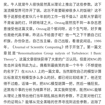
奖。牛人就是牛人很快居然真从理论上推出了这些参数。这下
湍流模型界可炸开了锅，这岂不是要砸掉很多人的饭碗？这不
等于说那些老家伙几十年前的工作一钱不值么？这帮大学霸可
不是省油的灯。环顾地球之大，Orszag居然找不到一本杂志愿
意接受他这篇文章。Orszag这个郁闷呀，这个生气呀，好歹庵
也是绝代高手嘛，昨这么不给面子呢？他一气之下干脆自己扛
杆旗，办份杂志，自己当主编，自己出版，看谁说闲话。1986
年，《Journal of Scientific Computing》终于开张了。第一篇文
章就是“Renormalization Group nalysis of Turbulence: I Basic
Theory”。这篇文章很快获得了大家的广泛认同。但是对RNG的
攻击并没有到此为止。偶看到最搞笑的是一个牛牛（不想提他
的名字了）在AIAA J. 上的一篇文章。当然是吹自己的模型计算
比标准双方程模型多么多么的好。都已经比较结束了，他还觉
得不过瘾，话锋一转，把RNG模型胡算一把，然后一桶狂批，
还煞有介事的分析为啥算不好。其实我倒觉得，既然RNG能够
从理论上推导出他们当年胡乱搞出来的参数，不正是对他们工
作的证明么？能够从完全黑暗的世界寻找到这些参数，这除了