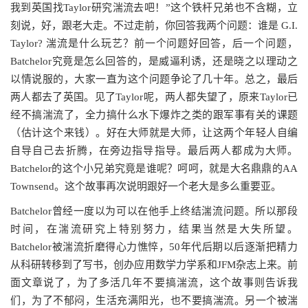
我到英国找Taylor研究湍流去吧！”这个铁杆兄弟也不含糊，立
刻说，好，跟老大走。不过走前，你回答我两个问题：谁是 G.I.
Taylor? 湍流是什么玩艺？前一个问题好回答，后一个问题，
Batchelor究竟是怎么回答的，是威逼利诱，还是晓之以理动之
以情说服的，大家一直为这个问题争论了几十年。总之，最后
两人都去了英国。见了Taylor呢，两人都失望了，原来Taylor已
经不搞湍流了，全力搞什么水下爆炸之类的跟军事有关的课题
（估计这个来钱）。好在大师就是大师，让这两个年轻人自编
自导自己去折腾，在旁边指导指导。最后两人都成为大师。
Batchelor的这个小兄弟究竟是谁呢？呵呵，就是大名鼎鼎的AA
Townsend。这个故事再次说明跟好一个老大是多么重要亚。
Batchelor曾经一度以为可以在他手上终结湍流问题。所以那段
时间，在湍流研究上特别努力，结果当然是大失所望。
Batchelor被湍流折磨得心力憔悴，50年代后期以后逐渐把精力
从科研转移到了写书，创办应用数学力学系和JFM杂志上来。前
面文章说了，为了多活几年不要搞湍流，这个故事则告诉我
们，为了不郁闷，生活充满阳光，也不要搞湍流。另一个被湍