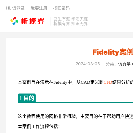
Hi, 请登录
我要注册
找回密码
吾生有涯 学海无涯
析模有界 知识无界
Fidelity
2024-03-06
分类：
仿真学
本案例旨在演示在Fidelity中，从CAD定义到
CFD
结果分析
1 目的
这个教程使用的网格非常粗糙，主要目的在于帮助用户快速理解整
本案例工作流程包括：