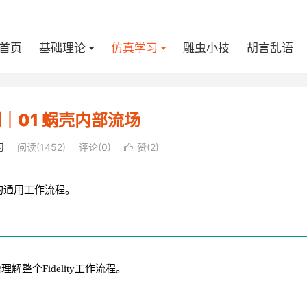
首页
基础理论
仿真学习
雕虫小技
胡言乱语
案例｜01 蜗壳内部流场
习
阅读(
1452
)
评论(0)
赞(
2
)

的通用工作流程。
个Fidelity工作流程。