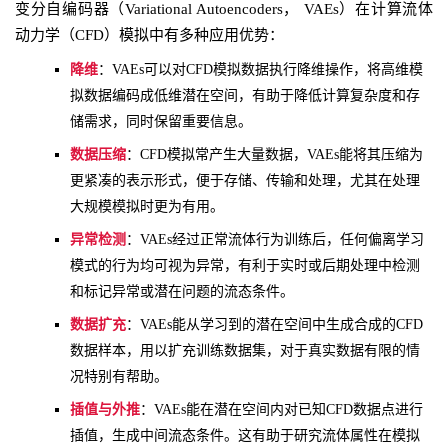
变分自编码器（Variational Autoencoders， VAEs）在计算流体
动力学（CFD）模拟中有多种应用优势：
降维
：VAEs可以对CFD模拟数据执行降维操作，将高维模
拟数据编码成低维潜在空间，有助于降低计算复杂度和存
储需求，同时保留重要信息。
数据压缩
：CFD模拟常产生大量数据，VAEs能将其压缩为
更紧凑的表示形式，便于存储、传输和处理，尤其在处理
大规模模拟时更为有用。
异常检测
：VAEs经过正常流体行为训练后，任何偏离学习
模式的行为均可视为异常，有利于实时或后期处理中检测
和标记异常或潜在问题的流态条件。
数据扩充
：VAEs能从学习到的潜在空间中生成合成的CFD
数据样本，用以扩充训练数据集，对于真实数据有限的情
况特别有帮助。
插值与外推
：VAEs能在潜在空间内对已知CFD数据点进行
插值，生成中间流态条件。这有助于研究流体属性在模拟