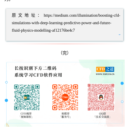
原文地址：https://medium.com/illumination/boosting-cfd-
simulations-with-deep-learning-predictive-power-and-future-
fluid-physics-modelling-af12176be4c7
”
（完）