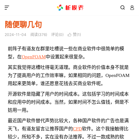



随便聊几句
2024-11-04
阅读(
376
)
评论(0)
赞(
1
)

前阵子有道友在群里吐槽说一些在商业软件中很简单的模
型，在
OpenFOAM
中设置起来很复杂。
其实我觉得这槽吐得毫无道理。商业软件的价值本身不就是
为了提高用户的工作效率嘛，如果相同的问题，OpenFOAM
用起来更简单，谁还愿意花钱去买商业软件呢。
开源软件是隐藏了用户的时间成本。这包括学习的时间成本
和应用中的时间成本。当然，如果时间不怎么值钱，倒是不
妨用一用。
最近国产软件替代声势比较大，各种国产软件的广告也是满
天飞，有道友留言让推荐国产的
CFD
软件。这个我接触得比
较少，所知不多，实在没有办法推荐。不过一款成熟的软