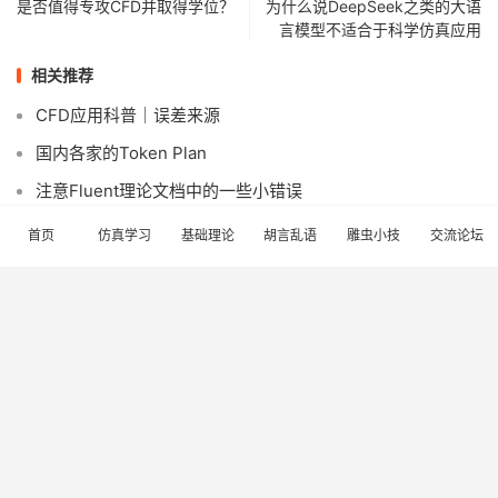
是否值得专攻CFD并取得学位？
为什么说DeepSeek之类的大语
言模型不适合于科学仿真应用
相关推荐
CFD应用科普｜误差来源
国内各家的Token Plan
注意Fluent理论文档中的一些小错误
DPM颗粒碰撞恢复系数
首页
仿真学习
基础理论
胡言乱语
雕虫小技
交流论坛
创建一个用于编译UDF的AI Skill
命令行中利用clang编译UDF
AI+PyFluent：技术困境与优化路径
推荐一个Skills创建工具：skill-creator-cn
说两句
抢沙发