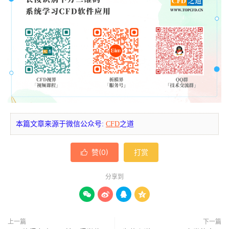
本篇文章来源于微信公众号:
CFD
之道
赞(
0
)
打赏

分享到




上一篇
下一篇