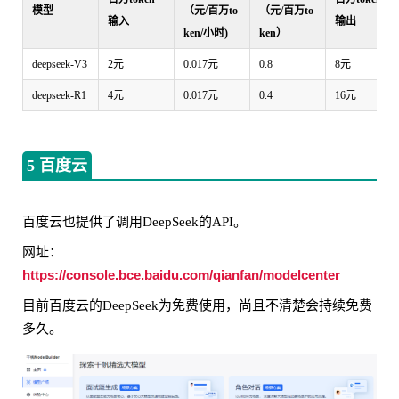
模型
（元/百万to
（元/百万to
输入
输出
ken/小时)
ken）
deepseek-V3
2元
0.017元
0.8
8元
deepseek-R1
4元
0.017元
0.4
16元
5 百度云
百度云也提供了调用DeepSeek的API。
网址：
https://console.bce.baidu.com/qianfan/modelcenter
目前百度云的DeepSeek为免费使用，尚且不清楚会持续免费
多久。