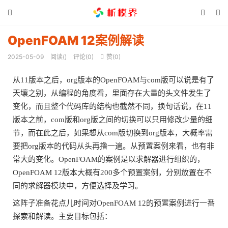



OpenFOAM 12案例解读
2025-05-09
阅读(
)
评论(0)
赞(
0
)

从11版本之后，org版本的
OpenFOAM
与com版可以说是有了
天壤之别，从编程的角度看，里面存在大量的头文件发生了
变化，而且整个代码库的结构也截然不同，换句话说，在11
版本之前，com版和org版之间的切换可以只用修改少量的细
节，而在此之后，如果想从com版切换到org版本，大概率需
要把org版本的代码从头再撸一遍。从预置案例来看，也有非
常大的变化。OpenFOAM的案例是以求解器进行组织的，
OpenFOAM 12版本大概有200多个预置案例，分别放置在不
同的求解器模块中，方便选择及学习。
这阵子准备花点儿时间对OpenFOAM 12的预置案例进行一番
探索和解读。主要目标包括：