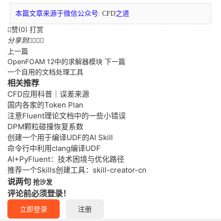
本篇文章来源于微信公众号:
CFD
之道
赞(
0
)
打赏

分享到




上一篇
OpenFOAM 12中的求解器模块
下一篇
一个自用的文档处理工具
相关推荐
CFD应用科普｜误差来源
国内各家的Token Plan
注意Fluent理论文档中的一些小错误
DPM颗粒碰撞恢复系数
创建一个用于编译UDF的AI Skill
命令行中利用clang编译UDF
AI+PyFluent：技术困境与优化路径
推荐一个Skills创建工具：skill-creator-cn
说两句
抢沙发
评论前必须登录！
立即登录
注册