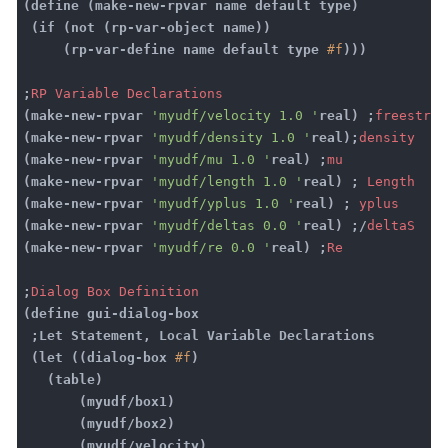
(define (make-new-rpvar name default type)
(if (not (rp-var-object name))
(rp-var-define name default type
#f
)))
;
RP
Variable
Declarations
(make-new-rpvar
'myudf/velocity 1.0 '
real) ;
freestrea
(make-new-rpvar
'myudf/density 1.0 '
real);
density
(make-new-rpvar
'myudf/mu 1.0 '
real) ;
mu
(make-new-rpvar
'myudf/length 1.0 '
real) ;
Length
(make-new-rpvar
'myudf/yplus 1.0 '
real) ;
yplus
(make-new-rpvar
'myudf/deltas 0.0 '
real) ;/
deltaS
(make-new-rpvar
'myudf/re 0.0 '
real) ;
Re
;
Dialog
Box
Definition
(define gui-dialog-box
;Let Statement, Local Variable Declarations
(let ((dialog-box
#f
)
(table)
(myudf/box1)
(myudf/box2)
(myudf/velocity)