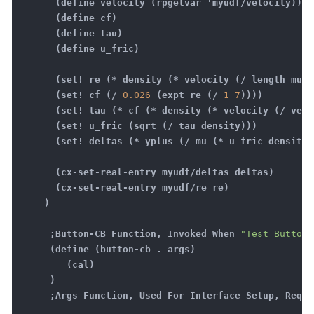
(define velocity (rpgetvar 'myudf/velocity))
(define cf)
(define tau)
(define u_fric)
(set! re (* density (* velocity (/ length mu))
(set! cf (/
0.026
(expt re (/
1
7
))))
(set! tau (* cf (* density (* velocity (/ vel
(set! u_fric (sqrt (/ tau density)))
(set! deltas (* yplus (/ mu (* u_fric density)
(cx-set-real-entry myudf/deltas deltas)
(cx-set-real-entry myudf/re re)
)
;Button-CB Function, Invoked When
"Test Button"
(define (button-cb . args)
(cal)
)
;Args Function, Used For Interface Setup, Required