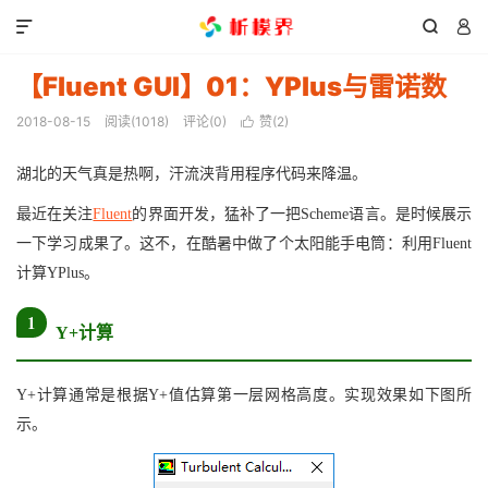



【Fluent GUI】01：YPlus与雷诺数
2018-08-15
阅读(
1018
)
评论(0)
赞(
2
)

湖北的天气真是热啊，汗流浃背用程序代码来降温。
最近在关注
Fluent
的界面开发，猛补了一把Scheme语言。是时候展示
一下学习成果了。这不，在酷暑中做了个太阳能手电筒：利用Fluent
计算YPlus。
1
Y+计算
Y+计算通常是根据Y+值估算第一层网格高度。实现效果如下图所
示。