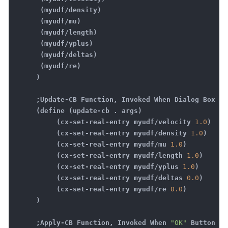
(myudf/density)
(myudf/mu)
(myudf/length)
(myudf/yplus)
(myudf/deltas)
(myudf/re)
)
;Update-CB Function, Invoked When Dialog Box Is
(define (update-cb . args)
(cx-set-real-entry myudf/velocity
1.0
)
(cx-set-real-entry myudf/density
1.0
)
(cx-set-real-entry myudf/mu
1.0
)
(cx-set-real-entry myudf/length
1.0
)
(cx-set-real-entry myudf/yplus
1.0
)
(cx-set-real-entry myudf/deltas
0.0
)
(cx-set-real-entry myudf/re
0.0
)
)
;Apply-CB Function, Invoked When
"OK"
Button Is