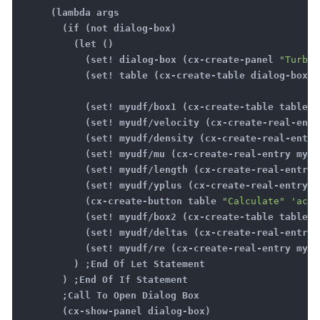
(lambda args
(if (not dialog-box)
(let ()
(set! dialog-box (cx-create-panel
"Turbul
(set! table (cx-create-table dialog-box
"
(set! myudf/box1 (cx-create-table table
"
(set! myudf/velocity (cx-create-real-entry
(set! myudf/density (cx-create-real-entry 
(set! myudf/mu (cx-create-real-entry myud
(set! myudf/length (cx-create-real-entry m
(set! myudf/yplus (cx-create-real-entry my
(cx-create-button table
"Calculate"
'acti
(set! myudf/box2 (cx-create-table table
"
(set! myudf/deltas (cx-create-real-entry m
(set! myudf/re (cx-create-real-entry myud
) ;End Of Let Statement
) ;End Of If Statement
;Call To Open Dialog Box
(cx-show-panel dialog-box)