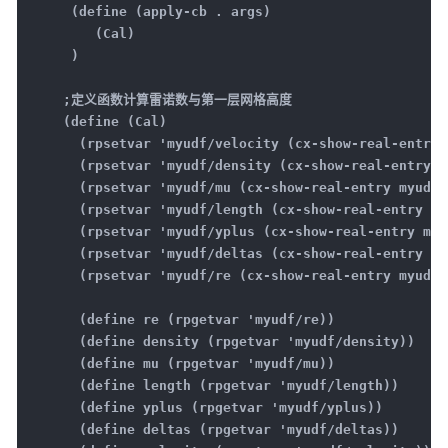
(define (apply-cb . args)
(Cal)
)
;定义函数计算雷诺数与第一层网格高度
(define (Cal)
(rpsetvar 'myudf/velocity (cx-show-real-entry m
(rpsetvar 'myudf/density (cx-show-real-entry my
(rpsetvar 'myudf/mu (cx-show-real-entry myudf/
(rpsetvar 'myudf/length (cx-show-real-entry myu
(rpsetvar 'myudf/yplus (cx-show-real-entry myud
(rpsetvar 'myudf/deltas (cx-show-real-entry myu
(rpsetvar 'myudf/re (cx-show-real-entry myudf/
(define re (rpgetvar 'myudf/re))
(define density (rpgetvar 'myudf/density))
(define mu (rpgetvar 'myudf/mu))
(define length (rpgetvar 'myudf/length))
(define yplus (rpgetvar 'myudf/yplus))
(define deltas (rpgetvar 'myudf/deltas))