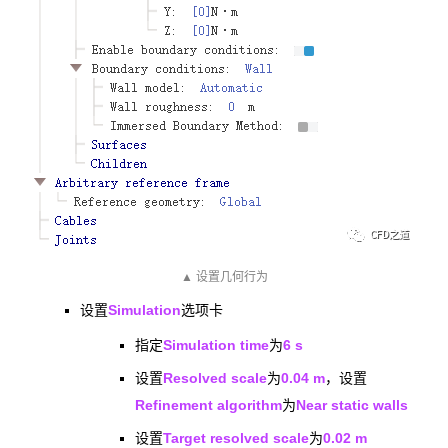
▲ 设置几何行为
Simulation
设置
选项卡
Simulation time
6 s
指定
为
Resolved scale
0.04 m
设置
为
，设置
Refinement algorithm
Near static walls
为
Target resolved scale
0.02 m
设置
为