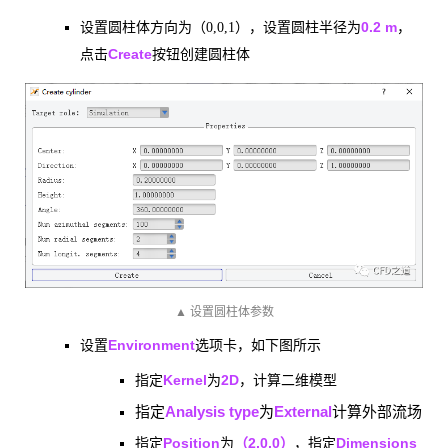
0.2 m
设置圆柱体方向为（0,0,1），设置圆柱半径为
，
Create
点击
按钮创建圆柱体
▲ 设置圆柱体参数
Environment
设置
选项卡，如下图所示
Kernel
2D
指定
为
，计算二维模型
Analysis type
External
指定
为
计算外部流场
Position
（2,0,0）
Dimensions
指定
为
，指定