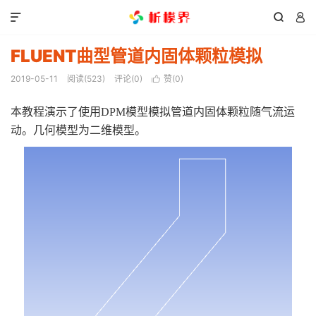



FLUENT曲型管道内固体颗粒模拟
2019-05-11
阅读(
523
)
评论(0)
赞(
0
)

本教程演示了使用DPM模型模拟管道内固体颗粒随气流运
动。几何模型为二维模型。