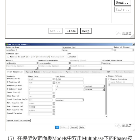
（5）在模型设定面板Models中双击Multiphase下的Phases按