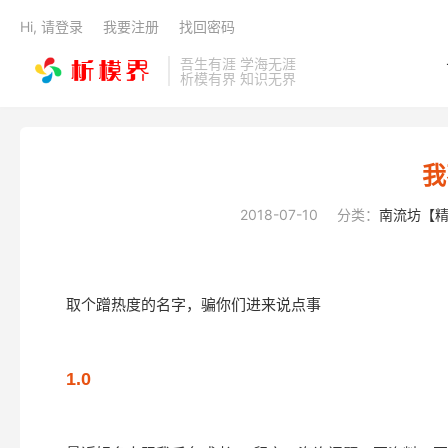
Hi, 请登录
我要注册
找回密码
吾生有涯 学海无涯
析模有界 知识无界
我
2018-07-10
分类：
南流坊【
取个蹭热度的名字，骗你们进来说点事
1.0