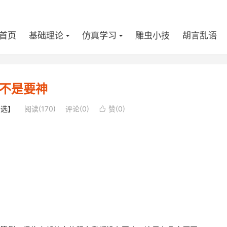
首页
基础理论
仿真学习
雕虫小技
胡言乱语
不是要神
精选】
阅读(
170
)
评论(0)
赞(
0
)
