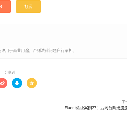
0
)
打赏
允许用于商业用途，否则法律问题自行承担。
分享到



下
Fluent验证案例27：后向台阶湍流