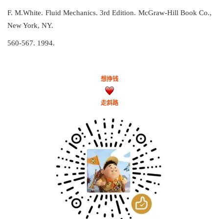
F. M.White. Fluid Mechanics. 3rd Edition. McGraw-Hill Book Co.,
New York, NY.
560-567. 1994.
想挣钱
走斜路