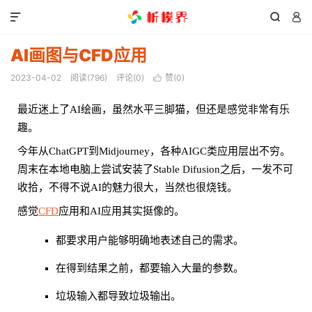



AI画图与CFD应用
2023-04-02
阅读(
796
)
评论(0)
赞(
0
)

最近迷上了AI绘画，虽然水平三脚猫，但还是感觉非常有乐
趣。
今年从ChatGPT到Midjourney，各种AIGC类应用层出不穷。
周末在本地电脑上尝试安装了Stable Difusion之后，一发不可
收拾，不得不说AI的魅力很大，当然也很烧钱。
感觉
CFD
应用和AI应用其实挺像的。
都要求用户能够明确地表述自己的需求。
在得到结果之前，都要输入大量的参数。
垃圾输入都导致垃圾输出。