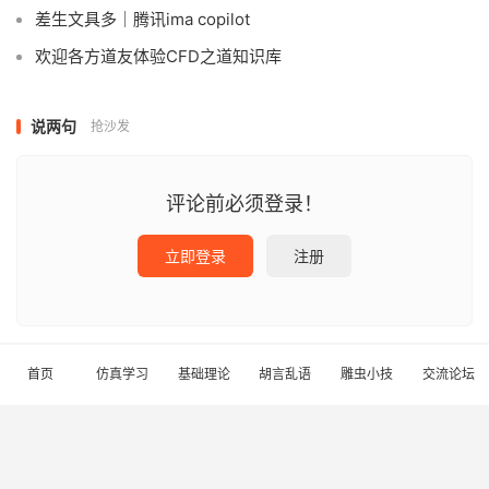
差生文具多｜腾讯ima copilot
欢迎各方道友体验CFD之道知识库
说两句
抢沙发
评论前必须登录！
立即登录
注册
首页
仿真学习
基础理论
胡言乱语
雕虫小技
交流论坛
本站总访问量
次
|
本站访客数
人
© 2021-2026
析模界
蜀ICP备2021030191号
川公网安备 51011402000465号