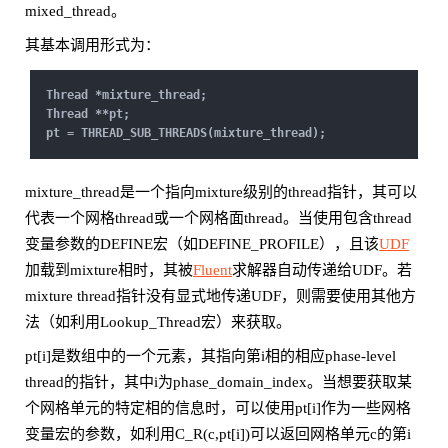
mixed_thread。
其基本调用形式为：
Thread *mixture_thread;
Thread **pt;
pt = THREAD_SUB_THREADS(mixture_thread);
mixture_thread是一个指向mixture级别的thread指针，其可以
代表一个网格thread或一个网格面thread。当使用包含thread
变量参数的DEFINE宏（如DEFINE_PROFILE），且该
UDF
加载到mixture相时，其被
Fluent
求解器自动传递给UDF。若
mixture thread指针没有显式地传递UDF，则需要使用其他方
法（如利用Lookup_Thread宏）来获取。
pt[i]是数组中的一个元素，其指向第i相的相应phase-level
thread的指针，其中i为phase_domain_index。当想要获取某
个网格单元的特定相的信息时，可以使用pt[i]作为一些网格
变量宏的参数，如利用C_R(c,pt[i])可以返回网格单元c的第i