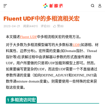



Fluent UDF中的多相流相关宏
2023-04-21
阅读(
4401
)
评论(0)
赞(
6
)

本文描述
Fluent UDF
中多相流相关宏的使用方法。
对于大多数为多相流模型编写的大多数标准
UDF
(如源相、材
料属性、边界分布)，宏所需的变量(如Domain指针、Thread
指针等)在求解过程中由求解器以参数的形式直接传递给
UDF，用户所要做的只是将UDF加载到模型上即可。然而，
如果要编写更复杂的UDF，而这些UDF需要一个不直接通过
参数传递的变量（如向DEFINE_ADJUST和DEFINE_INIT函
数传递mixture domain变量)，则需要使用一些特殊的宏来获
取这些变量。
1 多相流访问宏