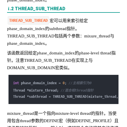
phase_domain_index。
1.2 THREAD_SUB_THREAD
THREAD_SUB_THREAD
宏可以用来索引给定
phase_domain_index的subthread指针。
THREAD_SUB_THREAD包括两个参数：mixure_thread与
phase_domain_index。
该函数返回给定phase_domain_index的phase-level thread指
针。注意THREAD_SUB_THREAD在实现上与
DOMAIN_SUB_DOMAIN宏类似。
int
phase_domain_index =
0
;
//主相索引为0
Thread *mixture_thread;
//混合相thread指针
Thread *subthread = THREAD_SUB_THREAD(mixture_thread,phas
mixture_thread是一个指向mixture-level thread的指针。当使
用包含thread参数的DEFINE宏（例如DEFINE_PROFILE）且