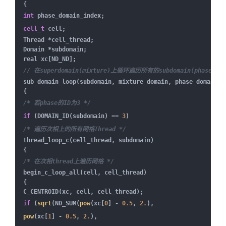
{
int
phase_domain_index;
cell_t
cell;
Thread *cell_thread;
Domain *subdomain;
real xc[ND_ND];
// 在superdomain(mixture)上循环遍历所有的subdomain(phases)
sub_domain_loop(subdomain, mixture_domain, phase_domain_i
{
/* 若phase的ID为3 */
if
(DOMAIN_ID(subdomain) ==
3
)
/* 遍历次相上的所有网格Thread */
thread_loop_c(cell_thread, subdomain)
{
/* 在次相thread上遍历网格 */
begin_c_loop_all(cell, cell_thread)
{
C_CENTROID(xc, cell, cell_thread);
if
(
sqrt
(ND_SUM(
pow
(xc[
0
] -
0.5
,
2.
),
pow
(xc[
1
] -
0.5
,
2.
),