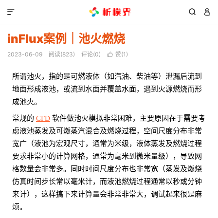



inFlux案例｜池火燃烧
2023-06-09
阅读(
823
)
评论(0)
赞(
1
)

所谓池火，指的是可燃液体（如汽油、柴油等）泄漏后流到
地面形成液池，或流到水面并覆盖水面，遇到火源燃烧而形
成池火。
常规的
CFD
软件做池火模拟非常困难，主要原因在于需要考
虑液池蒸发及可燃蒸汽混合及燃烧过程，空间尺度分布非常
宽广（液池为宏观尺寸，通常为米级，液体蒸发及燃烧过程
要求非常小的计算网格，通常为毫米到微米量级），导致网
格数量会非常多。同时时间尺度分布也非常宽（蒸发及燃烧
仿真时间步长常以毫米计，而液池燃烧过程通常以秒或分钟
来计），这样搞下来计算量会非常非常大，调试起来很是麻
烦。