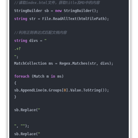
//读取index.html文件，获取title及MD中的内容
StringBuilder sb =
new
StringBuilder();
string
str = File.ReadAllText(htmlFilePath);
//利用正则表达式匹配文档内容
string
divs =
"
.+?
"
;
MatchCollection ms = Regex.Matches(str, divs);
foreach
(Match m
in
ms)
{
sb.AppendLine(m.Groups[
0
].Value.ToString());
}
sb.Replace(
"
"
,
""
);
sb.Replace(
"