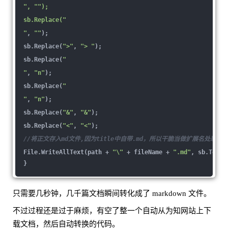
",
""
);
sb.Replace(
"
"
,
""
);
sb.Replace(
">"
,
"> "
);
sb.Replace(
"
"
,
"n"
);
sb.Replace(
"
"
,
"n"
);
sb.Replace(
"&"
,
"&"
);
sb.Replace(
"<"
,
"<"
);
//将正文存入md文件,因为title中自带.md，所以干脆当做扩展名处理了
File.WriteAllText(path +
"\"
+ fileName +
".md"
, sb.ToStr
}
只需要几秒钟，几千篇文档瞬间转化成了 markdown 文件。
不过过程还是过于麻烦，有空了整一个自动从为知网站上下
载文档，然后自动转换的代码。