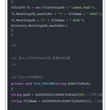
{
FileInfo fi =
new
FileInfo(path +
"\index.html"
);
fi.MoveTo(path_newfolder +
"\"
+ fileName +
".html"
);
fi.MoveTo(path +
"\"
+ fileName +
".html"
);
Directory.Delete(path_newfolder);
}
}
///
///
将wiz文件转化为md文件,放置在原位置
///
///
html文件完整路径
private
void
File_Html2MD
(
string
htmlFilePath
)
{
string
path = GetPathInfo(htmlFilePath)[
0
];
//文件上级目录
string
fileName = GetPathInfo(htmlFilePath)[
1
];
//没有扩