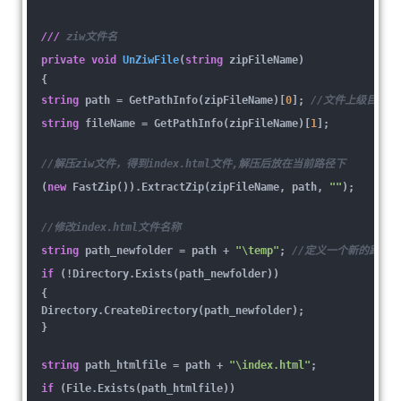
///
ziw文件名
private
void
UnZiwFile
(
string
zipFileName
)
{
string
path = GetPathInfo(zipFileName)[
0
];
//文件上级目录
string
fileName = GetPathInfo(zipFileName)[
1
];
//解压ziw文件，得到index.html文件,解压后放在当前路径下
(
new
FastZip()).ExtractZip(zipFileName, path,
""
);
//修改index.html文件名称
string
path_newfolder = path +
"\temp"
;
//定义一个新的路径
if
(!Directory.Exists(path_newfolder))
{
Directory.CreateDirectory(path_newfolder);
}
string
path_htmlfile = path +
"\index.html"
;
if
(File.Exists(path_htmlfile))