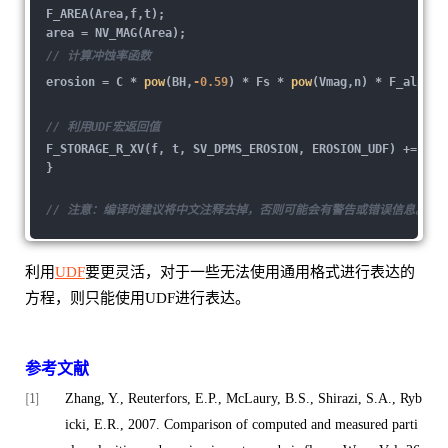
F_AREA(Area,f,t);
area = NV_MAG(Area);
// 计算冲蚀率函数
erosion = C *
pow
(BH,
-0.59
) * Fs *
pow
(Vmag,n) * F_alpha 
// 利用UDF宏返回值
F_STORAGE_R_XV(f, t, SV_DPMS_EROSION, EROSION_UDF) += ero
}
// 注意：编译时建议将中文注释去掉，否则可能会有警告或错误信息。
利用
UDF
要更灵活，对于一些无法使用通用格式进行表达的
方程，则只能使用UDF进行表达。
参考文献
[1]
Zhang, Y., Reuterfors, E.P., McLaury, B.S., Shirazi, S.A., Ryb
icki, E.R., 2007. Comparison of computed and measured parti