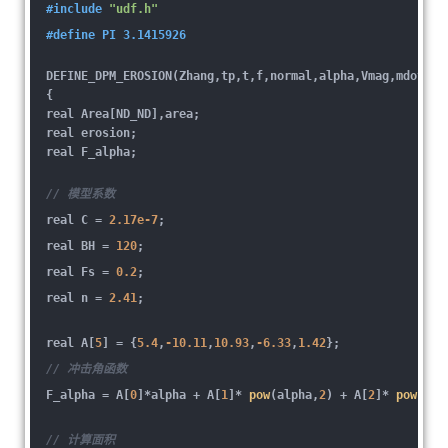
#
include
"udf.h"
#
define
PI 3.1415926
DEFINE_DPM_EROSION(Zhang,tp,t,f,normal,alpha,Vmag,mdot)
{
real Area[ND_ND],area;
real erosion;
real F_alpha;
// 模型系数
real C =
2.17e-7
;
real BH =
120
;
real Fs =
0.2
;
real n =
2.41
;
real A[
5
] = {
5.4
,
-10.11
,
10.93
,
-6.33
,
1.42
};
// 冲击角函数
F_alpha = A[
0
]*alpha + A[
1
]*
pow
(alpha,
2
) + A[
2
]*
pow
(alp
// 计算面积