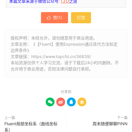
本篇文章来源于微信公众号:
CFD
之道
赞(
1
)
打赏

版权声明：未经允许，请勿随意用于商业用途。
文章名称：《【Fluent】使用Expression通过迭代方法标定
边界条件》
文章链接：
https://www.topcfd.cn/36839/
本站资源仅供个人学习交流，请于下载后24小时内删除，不
允许用于商业用途，否则法律问题自行承担。
分享到




上一篇
下一篇
Fluent局部坐标系（曲线坐标
周末随便聊聊PINN
系）