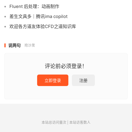
Fluent 后处理：动画制作
差生文具多｜腾讯ima copilot
欢迎各方道友体验CFD之道知识库
说两句
抢沙发
评论前必须登录！
立即登录
注册
本站总访问量
次
|
本站访客数
人