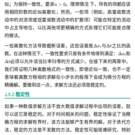
似；为保持一致性，要求
。理想情况 下，所有的项都应该
用相同阶数的近似离散化；然而，一些项（例如，高雷诺数流
动中的对流项或低雷诺数流动中的扩散项）可能在特定的流动
中占主导地位，以比其他项更精确的方式处理它们可能是合理
的做法。
一些离散化方法导致截断误差，这些误差是
与
之比的函
数。在这种情况下，一致性要求只是有条件地得到满足：
和
必须以允许适当比率归零的方式减少。在接下来的两章中，
我们将证明几种离散格式的一致性。即使近似一致，也不一定
意味着离散方程组的求解在小步长的极限下会成为微分方程的
精确解。要做到这一点，求解方法还必须是稳定的。
2.5.2 稳定性
如果一种数值求解方法不放大数值求解过程中出现的误差，就
可以说它是稳定的。对于时间相关的问题，稳定性保证了当精
确方程的求解有界时，该方法能够产生有界的解。对于迭代方
法，稳定的方法是不发散的方法。稳定性可能很难研究，特别