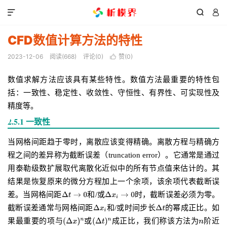



CFD数值计算方法的特性
2023-12-06
阅读(
668
)
评论(0)
赞(
0
)

数值求解方法应该具有某些特性。
数值方法最重要的特性包
括：
一致性、稳定性、收敛性、守恒性、有界性、可实现性及
精度等。
2.5.1 一致性
当网格间距趋于零时，离散应该变得精确。离散方程与精确方
程之间的差异称为截断误差（truncation error）。它通常是通过
用泰勒级数扩展取代离散化近似中的所有节点值来估计的。其
结果是恢复原来的微分方程加上一个余项，该余项代表截断误
差。当网格间距
和/或
时，截断误差必须为零。
截断误差通常与网格间距
和/或时间步长
的幂成正比。如
果最重要的项与
或
成正比，我们称该方法为
阶近