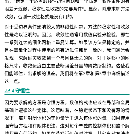
出，"给定一个适当的线性初值问题和一个满足一致性条件的有
限差分近似，稳定性是收敛的充要条件"。显然，除非求解方法
收敛，否则一致性格式是没有用的。
对于受边界条件影响较大的非线性问题，方法的稳定性和收敛
性是难以证明的。因此，收敛性通常用数值实验来检验，即在
一系列连续的细化网格上重复计算。如果该方法是稳定的，并
且在离散化过程中使用的所有近似值都是一致的，我们通常会
发现，求解确实收敛到一个与网格无关的解。对于足够小的网
格尺寸，收敛速度由主要截断误差分量的阶数所制约。这使我
们能够估计出求解的误差。我们将在第3章和第5章中详细描述
这一点。
2.5.4 守恒性
因为要求解的方程是守恒方程，数值格式也应该在局部和全局
基础上遵循这些定律。这意味着，在稳定状态下和没有源的情
况下，离开封闭体积的守恒量等于进入该体积的量。如果使用
强守恒方程和有限体积法，这对每个单独的控制体积和整个解
域都是有保证的。如果在选择近似值时注意，其他离散方法也