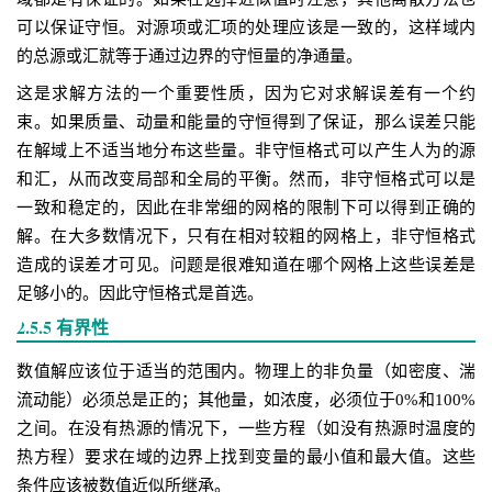
可以保证守恒。对源项或汇项的处理应该是一致的，这样域内
的总源或汇就等于通过边界的守恒量的净通量。
这是求解方法的一个重要性质，因为它对求解误差有一个约
束。如果质量、动量和能量的守恒得到了保证，那么误差只能
在解域上不适当地分布这些量。非守恒格式可以产生人为的源
和汇，从而改变局部和全局的平衡。然而，非守恒格式可以是
一致和稳定的，因此在非常细的网格的限制下可以得到正确的
解。在大多数情况下，只有在相对较粗的网格上，非守恒格式
造成的误差才可见。问题是很难知道在哪个网格上这些误差是
足够小的。因此守恒格式是首选。
2.5.5 有界性
数值解应该位于适当的范围内。物理上的非负量（如密度、湍
流动能）必须总是正的；其他量，如浓度，必须位于0%和100%
之间。在没有热源的情况下，一些方程（如没有热源时温度的
热方程）要求在域的边界上找到变量的最小值和最大值。这些
条件应该被数值近似所继承。