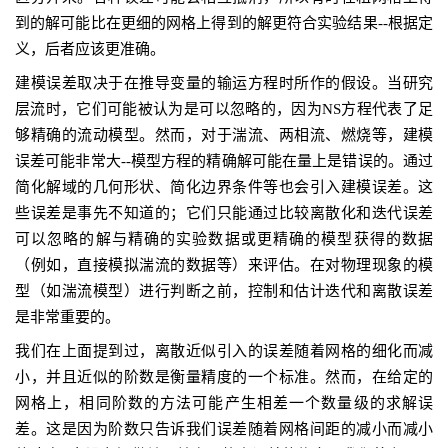
到的解可能比在更细的网格上得到的解更符合实验结果--根据定
义，后者应该更准确。
建模误差取决于在推导变量的输运方程时所作的假设。当研究
层流时，它们可能被认为是可以忽略的，因为NS方程代表了足
够精确的流动模型。然而，对于湍流、两相流、燃烧等，建模
误差可能非常大--模型方程的精确解可能在量上是错误的。通过
简化解域的几何形状、简化边界条件等也会引入建模误差。这
些误差是事先不知道的；它们只能通过比较离散化和迭代误差
可以忽略的解与精确的实验数据或更精确的模型获得的数据
（例如，直接模拟湍流的数据等）来评估。在对物理现象的模
型（如湍流模型）进行判断之前，控制和估计迭代和离散误差
是非常重要的。
我们在上面提到过，离散近似引入的误差随着网格的细化而减
小，并且近似的阶数是衡量精度的一个标准。然而，在给定的
网格上，相同阶数的方法可能产生相差一个数量级的求解误
差。这是因为阶数只告诉我们误差随着网格间距的减小而减小