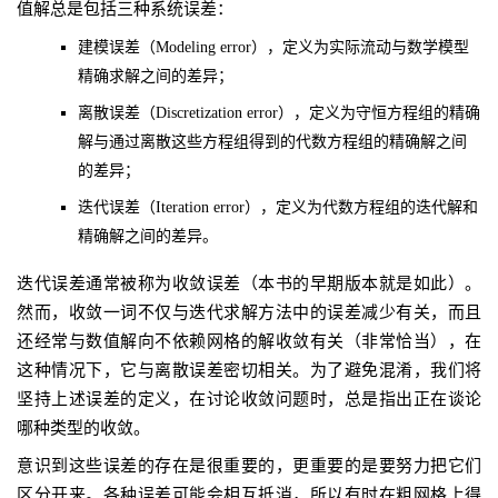
值解总是包括三种系统误差：
建模误差（Modeling error），定义为实际流动与数学模型
精确求解之间的差异；
离散误差（Discretization error），定义为守恒方程组的精确
解与通过离散这些方程组得到的代数方程组的精确解之间
的差异；
迭代误差（Iteration error），定义为代数方程组的迭代解和
精确解之间的差异。
迭代误差通常被称为收敛误差（本书的早期版本就是如此）。
然而，收敛一词不仅与迭代求解方法中的误差减少有关，而且
还经常与数值解向不依赖网格的解收敛有关（非常恰当），在
这种情况下，它与离散误差密切相关。为了避免混淆，我们将
坚持上述误差的定义，在讨论收敛问题时，总是指出正在谈论
哪种类型的收敛。
意识到这些误差的存在是很重要的，更重要的是要努力把它们
区分开来。各种误差可能会相互抵消，所以有时在粗网格上得