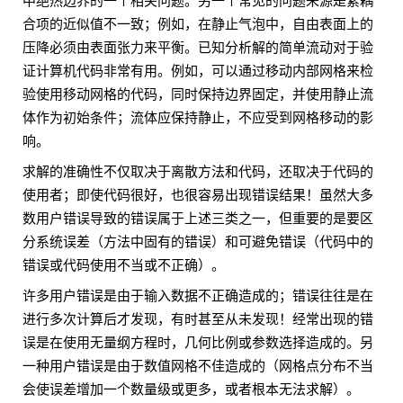
中绝热边界的一个相关问题。另一个常见的问题来源是紧耦
合项的近似值不一致；例如，在静止气泡中，自由表面上的
压降必须由表面张力来平衡。已知分析解的简单流动对于验
证计算机代码非常有用。例如，可以通过移动内部网格来检
验使用移动网格的代码，同时保持边界固定，并使用静止流
体作为初始条件；流体应保持静止，不应受到网格移动的影
响。
求解的准确性不仅取决于离散方法和代码，还取决于代码的
使用者；即使代码很好，也很容易出现错误结果！虽然大多
数用户错误导致的错误属于上述三类之一，但重要的是要区
分系统误差（方法中固有的错误）和可避免错误（代码中的
错误或代码使用不当或不正确）。
许多用户错误是由于输入数据不正确造成的；错误往往是在
进行多次计算后才发现，有时甚至从未发现！经常出现的错
误是在使用无量纲方程时，几何比例或参数选择造成的。另
一种用户错误是由于数值网格不佳造成的（网格点分布不当
会使误差增加一个数量级或更多，或者根本无法求解）。