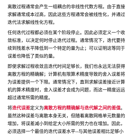
离散过程通常会产生一组耦合的非线性代数方程。由于直接
求解通常成本过高，因此这些方程通常会被线性化，并通过
迭代法求解线性化方程。
任何迭代过程都必须在某个阶段停止。因此必须定义一个收
敛标准，以决定何时停止迭代过程。通常情况下，迭代要持
续到残差水平降低到一个特定的量为止；可以证明这等同于
误差也降低了类似的量。
即使求解过程收敛且迭代时间足够长，我们也永远无法获得
离散方程的精确解；计算机有限算术精度导致的舍入误差将
为误差提供一个下限。通常情况下，直到求解误差接近计算
机的算术精度时，舍入误差才会成为问题，而这一精度远远
超过通常所需的精度。
迭代误差
离散方程的精确解与迭代解之间的差值
将
定义为
。
虽然这种误差与离散本身无关，但随着离散网格单元数量的
增加，将误差减小到给定大小所需的努力也在增加。因此，
必须选择一个最佳的迭代误差水平--与其他误差相比足够小