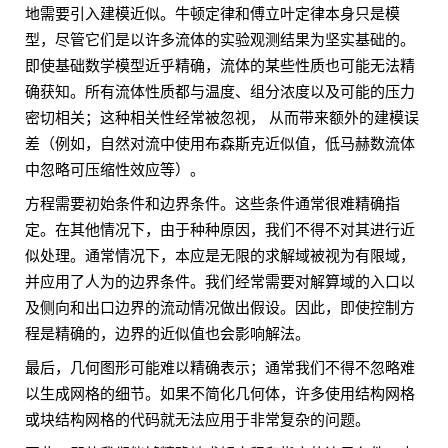
地需要引入建模近似。牛顿定律和傅立叶定律本身只是模
型，尽管它们是以许多流体的实验观测结果为坚实基础的。
即使基础数学模型近乎精确，流体的某些性质也可能无法精
确获知。所有流体性质都与温度、组分浓度以及可能的压力
密切相关；这种相关性经常被忽视， 从而带来额外的建模误
差（例如，自然对流中使用布森斯克近似值，低马赫数流体
中忽略可压缩性效应等）。
方程需要初始条件和边界条件。这些条件通常很难精确指
定。在其他情况下，由于种种原因，我们不得不对其进行近
似处理。通常情况下，本应是无限的求解域被视为有限域，
并应用了人为的边界条件。我们经常需要对解算域的入口以
及侧向和出口边界的流动情况做出假设。因此，即使控制方
程是精确的，边界的近似值也会影响解法。
最后，几何图形可能难以精确表示；通常我们不得不忽略难
以生成网格的细节。如果不简化几何体，许多使用结构网格
或块结构网格的代码就无法应用于非常复杂的问题。