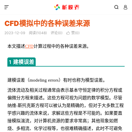



CFD模拟中的各种误差来源
2023-12-09
阅读(
1048
)
评论(0)
赞(
0
)

本文描述
CFD
计算过程中的各种误差来源。
1 建模误差
建模误差（modeling errors）有时也称为模型误差。
流体流动及相关过程通常由表示基本守恒定律的积分方程或
偏微分方程来描述。这些方程可视为问题的数学模型。尽管
纳维-斯托克斯方程可以被认为是精确的，但对于大多数工程
学感兴趣的流体来说，求解这些方程是不可能的。如果要直
接模拟湍流，对计算机资源的要求非常高；其他现象如燃
烧、多相流、化学过程等，也很难精确描述，此时不可避免