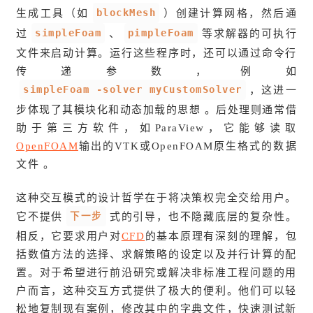
blockMesh
生成工具（如
）创建计算网格，然后通
simpleFoam
pimpleFoam
过
、
等求解器的可执行
文件来启动计算。运行这些程序时，还可以通过命令行
传递参数，例如
simpleFoam -solver myCustomSolver
，这进一
步体现了其模块化和动态加载的思想 。后处理则通常借
助于第三方软件，如ParaView，它能够读取
OpenFOAM
输出的VTK或OpenFOAM原生格式的数据
文件 。
这种交互模式的设计哲学在于将决策权完全交给用户。
下一步
它不提供
式的引导，也不隐藏底层的复杂性。
相反，它要求用户对
CFD
的基本原理有深刻的理解，包
括数值方法的选择、求解策略的设定以及并行计算的配
置。对于希望进行前沿研究或解决非标准工程问题的用
户而言，这种交互方式提供了极大的便利。他们可以轻
松地复制现有案例，修改其中的字典文件，快速测试新