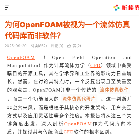

为何OpenFOAM被视为一个流体仿真
代码库而非软件？
2025-09-29
阅读(
852
)
评论(0)
赞(
2
)

OpenFOAM
（Open Field Operation and
Manipulation）作为计算流体力学（
CFD
）领域中备受
瞩目的开源工具，其在学术界和工业界的影响力日益增
长。然而，在讨论其特点时，一个反复出现且至关重要
流体仿真软件
的观点是：OpenFOAM并非一个传统的
流体仿真代码库
，而是一个功能强大的
。这一判断并
非空穴来风，而是根植于其核心的开发架构、用户交互
方式以及应用灵活性等多个维度。本报告将从这三个关
键角度出发，深入剖析
OpenFOAM
作为代码库的本
质，并探讨其与传统商业
CFD
软件的根本区别。