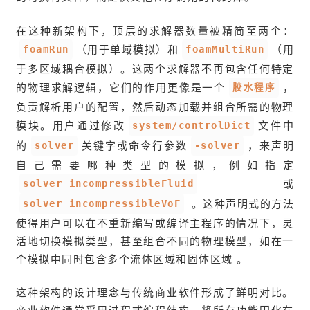
在这种新架构下，顶层的求解器数量被精简至两个：
foamRun
foamMultiRun
（用于单域模拟）和
（用
于多区域耦合模拟）。这两个求解器不再包含任何特定
胶水程序
的物理求解逻辑，它们的作用更像是一个
，
负责解析用户的配置，然后动态加载并组合所需的物理
system/controlDict
模块。用户通过修改
文件中
solver
-solver
的
关键字或命令行参数
，来声明
自己需要哪种类型的模拟，例如指定
solver incompressibleFluid
或
solver incompressibleVoF
。这种声明式的方法
使得用户可以在不重新编写或编译主程序的情况下，灵
活地切换模拟类型，甚至组合不同的物理模型，如在一
个模拟中同时包含多个流体区域和固体区域 。
这种架构的设计理念与传统商业软件形成了鲜明对比。