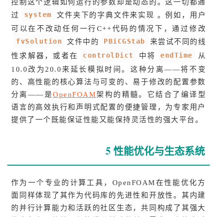
控制这个逻辑如何运行的参数却是动态的。这一切都通
system
过
文件夹下的字典文件来实现 。例如，用户
可以在不改动任何一行C++代码的情况下，通过修改
fvSolution
PBiCGStab
文件中的
来尝试不同的线
controlDict
endTime
性求解器，或者在
中将
从
10.0改为20.0来延长模拟时间。这种分离——将不变
的、高性能的核心算法与可变的、易于修改的配置参数
分离——是
OpenFOAM
架构的精髓。它结合了编译型
语言的高效执行和声明式配置的便捷管理，为专家用户
提供了一个既能保证性能又能保持灵活性的强大平台。
5 性能优化与生态系统
作为一个专业的计算工具，OpenFOAM在性能优化方
面同样体现了其作为代码库的先进性和开放性。其内建
的并行计算能力和活跃的社区生态，共同构成了其强大