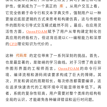
库
护性，使其成为了一个真正的
。从用户交互上看，
它完全依赖于命令行和文本字典文件，强制用户以一种
更接近底层逻辑的方式来思考和构建仿真，这与传统软
件的图形化引导式交互模式截然不同 。最后，在应用灵
活性方面，
OpenFOAM
赋予了用户从零构建定制化仿
真应用的终极权力，但这背后是以C++编程能力和深厚
的
CFD
理论知识为代价的 。
代码库
这种
的定位带来了一系列深刻的挑战。首先，
也是最显著的，是陡峭的学习曲线。对于习惯了商业软
件图形界面的工程师而言，
OpenFOAM
的命令行环
境、编译流程和源码阅读要求构成了巨大的障碍。其
次，开发和调试的周期较长，每次修改都需要编译，这
在追求快速迭代的工程环境中可能显得效率低下。再
者，系统的复杂性较高，用户需要对整个类库的结构有
全局的认识，才能避免各种编译错误和运行时问题。