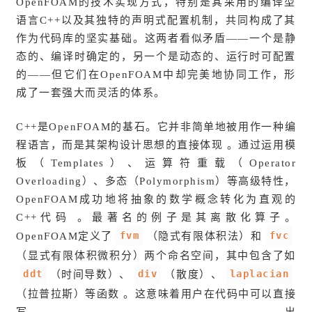
OpenFOAM的技术实现方式，特别是其采用的编译型
语言C++以及其独特的声明式配置机制，共同构成了其
作为代码库的坚实基础。这两者看似矛盾——一个是静
态的、编译时确定的，另一个是动态的、运行时可配置
的——但它们在OpenFOAM中却完美地协同工作，形
成了一套强大而灵活的体系。
C++是OpenFOAM的基石。它并非简单地被用作一种编
程语言，而是其架构设计思想的直接体现 。通过运用模
板（Templates）、运算符重载（Operator
Overloading）、多态（Polymorphism）等高级特性，
OpenFOAM成功地将抽象的数学概念转化为直观的
C++代码 。最著名的例子是其离散化算子。
fvm
fvc
OpenFOAM定义了
（隐式有限体积法）和
（显式有限体积微积分）两个命名空间，其中包含了如
ddt
div
laplacian
（时间导数）、
（散度）、
（拉普拉斯）等函数 。这意味着用户在代码中可以直接
写出