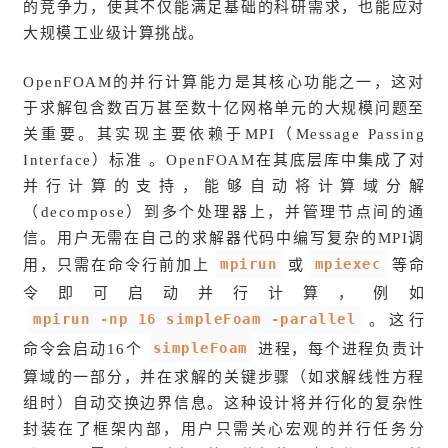
的竞争力，使其不仅能满足基础的科研需求，也能应对
大规模工业级计算挑战。
OpenFOAM的并行计算能力是其核心功能之一，这对
于求解包含数百万甚至数十亿网格单元的大规模问题至
关重要。其实现主要依赖于MPI（Message Passing
Interface）标准 。OpenFOAM在其底层库中集成了对
并行计算的支持，能够自动将计算域分解
（decompose）到多个处理器上，并管理节点间的通
信。用户无需在自己的求解器代码中编写复杂的MPI调
mpirun
mpiexec
用，只需在命令行前加上
或
等命
令即可启动并行计算，例如
mpirun -np 16 simpleFoam -parallel
。这行
simpleFoam
命令会启动16个
进程，每个进程负责计
算域的一部分，并在求解的关键步骤（如求解线性方程
组时）自动交换边界信息。这种设计将并行化的复杂性
封装在了框架内部，用户只需关心宏观的并行任务分