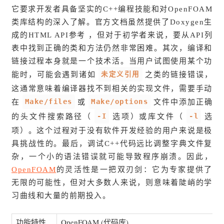
它要求开发者具备坚实的C++编程技能和对OpenFOAM
类库结构的深入了解。官方文档虽然提供了Doxygen生
成的HTML API参考 ，但对于初学者来说，要从API列
表中找到正确的类和方法仍然非常困难。其次，编译和
链接过程本身就是一个技术活。当用户试图使用某个功
未定义引用
能时，可能会遇到诸如
之类的链接错误，
这通常意味着编译器找不到相关的实现文件，需要手动
Make/files
Make/options
在
或
文件中添加正确
-I
-l
的头文件搜索路径（
选项）或库文件（
选
项）。这个过程对于没有软件开发经验的用户来说是极
具挑战性的。最后，调试C++代码远比调整字典文件复
杂，一个小的语法错误就可能导致程序崩溃。因此，
OpenFOAM
的灵活性是一把双刃剑：它为专家提供了
无限的可能性，但对大多数人来说，则意味着陡峭的学
习曲线和大量的前期投入。
功能特性
OpenFOAM (代码库)