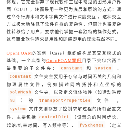
体现，它完全摒弃了现代软件工程中常见的图形用户界
面（GUI），转而采用一种更为底层和原始的方式：通
过命令行脚本和文本字典文件进行深度交互 。这种交互
方式极大地降低了软件自身的复杂性，但同时也将复杂
性转移给了用户，要求他们掌握一套独特的操作范式。
这与商业软件追求易用性和即装即用的理念截然不同。
OpenFOAM
的案例（Case）组织结构是其交互模式的
基础。一个典型的
OpenFOAM案例
目录下会包含两个
constant
system
最重要的子文件夹：
和
。
constant
文件夹主要用于存储与时间无关的几何和
物理属性文件，例如描述网格拓扑和点坐标的
polyMesh
文件夹，以及定义流体物性（如运动粘度
nu
transportProperties
）的
文件 。
system
文件夹则存放了控制求解过程的所有配置文
controlDict
件，主要包括
（设置总的时间步长、
fvSchemes
起始/结束时间、写入频率等）、
（定义