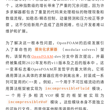
个 。这种指数级的增长带来了严重的冗余问题，因为许
多求解器都包含了重复的代码来处理相似的物理现象和
数值流程，如稳态/瞬态控制、动量预测和压力校正等步
骤 。这不仅给新用户造成了选择困难，也让开发者难以
维护和扩展。
为了解决这一根本性问题，OpenFOAM的后续发展引
模块化求解器
入了革命性的
（modular solvers）架
构，该架构在
OpenFOAM
-dev分支中首次提出，并最
终被集成到2022年发布的v11版本及之后的版本中 。这
一变革标志着OpenFOAM开发哲学的重大转向。它将
通用算法从具体的求解器应用中剥离出来，封装成一系
列可复用的C++类 。例如，一个用于不可压缩流动的通
incompressibleFluid
用算法框架被实现为
模块，
一个用于多相流VOF模型的框架被实现为
incompressibleVoF
模块 。这些模块本身不是独立
的可执行文件，而是供其他程序调用的代码库。