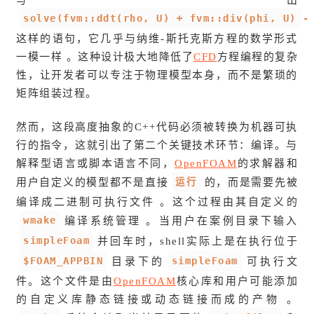
solve(fvm::ddt(rho, U) + fvm::div(phi, U) -
这样的语句，它几乎与纳维-斯托克斯方程的数学形式
一模一样 。这种设计极大地降低了
CFD
方程编程的复杂
性，让开发者可以专注于物理模型本身，而不是繁琐的
矩阵组装过程。
然而，这段高度抽象的C++代码必须被转换为机器可执
行的指令，这就引出了第二个关键技术环节：编译。与
解释型语言或脚本语言不同，
OpenFOAM
的求解器和
运行
用户自定义的模型都不是直接
的，而是需要先被
编译成二进制可执行文件 。这个过程由其自定义的
wmake
编译系统管理 。当用户在案例目录下输入
simpleFoam
并回车时，shell实际上是在执行位于
$FOAM_APPBIN
simpleFoam
目录下的
可执行文
件。这个文件是由
OpenFOAM
核心库和用户可能添加
的自定义库静态链接或动态链接而成的产物 。