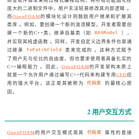
商业软件通常采用过程式编程结构，将所有功能固化在
庞大的二进制文件中，用户无法轻易修改其内部逻辑 。
而
OpenFOAM
的模块化设计则鼓励用户继承和扩展其
类库 。例如，要创建一个新的湍流模型，开发者需要创
RASModel
建一个新的C++类，继承自基类（如
），
并实现其纯虚函数 。同样，开发自定义边界条件也是通
fvPatchField
过继承
类来完成的 。这种方式赋予
了用户无与伦比的自由度，但也要求使用者具备扎实的
C++编程能力 。因此，
OpenFOAM
的开发架构本质上
就是一个允许用户通过编写C++代码来构建专用
CFD
应
代码库
用的强大平台，这正是其被称为
的最核心原
因。
2 用户交互方式
代码库
OpenFOAM
的用户交互模式是其
属性的直接