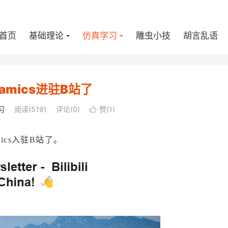
首页
基础理论
仿真学习
雕虫小技
胡言乱语
ynamics进驻B站了
习
阅读(
519
)
评论(0)
赞(
1
)

ics入驻B站了。