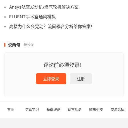
Ansys航空发动机/燃气轮机解决方案
FLUENT手术室通风模拟
高楼为什么会晃动？流固耦合分析给你答案！
说两句
抢沙发
评论前必须登录！
立即登录
注册
首页
仿真学习
基础理论
胡言乱语
雕虫小技
交流论坛
本站总访问量
次
|
本站访客数
人