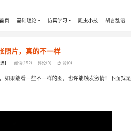
首页
基础理论
仿真学习
雕虫小技
胡言乱语
张照片，真的不一样
精选】
阅读(
152
)
评论(0)
赞(
0
)

，如果能看一些不一样的图，也许能触发激情！下面就是