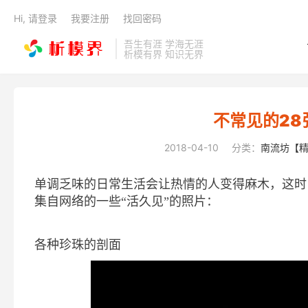
Hi, 请登录
我要注册
找回密码
吾生有涯 学海无涯
析模有界 知识无界
不常见的28
2018-04-10
分类：
南流坊【
单调乏味的日常生活会让热情的人变得麻木，这时
集自网络的一些“活久见”的照片：
各种珍珠的剖面